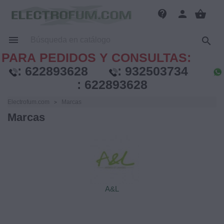
contact_support
person
shopping_basket


PARA PEDIDOS Y CONSULTAS:
:
622893628
:
932503734
:
622893628
Electrofum.com
Marcas
Marcas
A&L