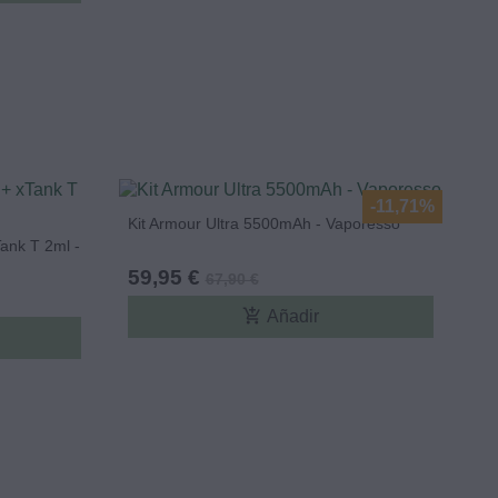
-11,71%
Kit Armour Ultra 5500mAh - Vaporesso
ank T 2ml -
59,95 €
67,90 €
add_shopping_cart
Añadir