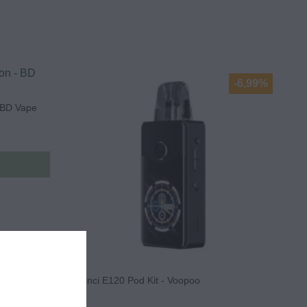
-6,99%
 BD Vape
Vinci E120 Pod Kit - Voopoo