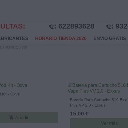
ULTAS:
:
622893628
:
932
BRICANTES
HORARIO TIENDA 2026
ENVIO GRATI
ECTRONICOS VW
 Kit - Oxva
Batería Para Cartucho 510 Exx
Plus VV 2.0 - Exxus
15,00 €
add_shopping_cart
Añadir
Ver más