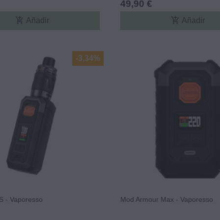
49,90 €
add_shopping_cart
add_shopping_cart
Añadir
Añadir
-3,34%
 S - Vaporesso
Mod Armour Max - Vaporesso