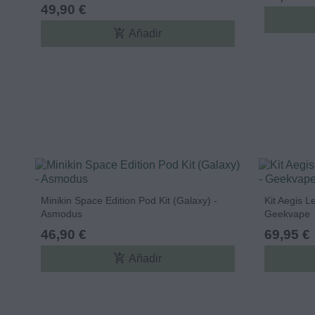
49,90 €
add_shopping_cart
Añadir
Minikin Space Edition Pod Kit (Galaxy) -
Kit Aegis 
Asmodus
Geekvape
46,90 €
69,95 €
add_shopping_cart
Añadir