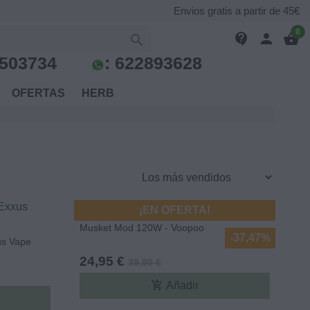
Envios gratis a partir de 45€
0
contact_support
person
shopping_basket

503734
:
622893628
S
OFERTAS
HERB
¡EN OFERTA!
Musket Mod 120W - Voopoo
-37,47%
us Vape
24,95 €
39,90 €
add_shopping_cart
Añadir