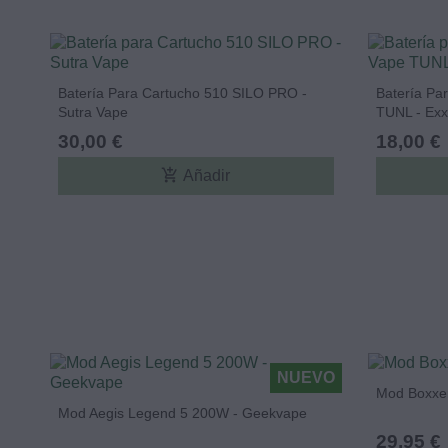
Batería Para Cartucho 510 SILO PRO -
Batería Pa
Sutra Vape
TUNL - Exx
30,00 €
18,00 €
add_shopping_cart
Añadir
NUEVO
Mod Boxxer
Mod Aegis Legend 5 200W - Geekvape
29,95 €