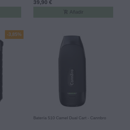
39,90 €
add_shopping_cart
Añadir
-3,85%
Batería 510 Camel Dual Cart - Cannbro