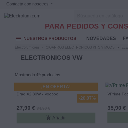
Contacta con nosotros
keyboard_arrow_down
PARA PEDIDOS Y CONS
menu
NUESTROS PRODUCTOS
NOVEDADES
FA
Electrofum.com
CIGARROS ELECTRONICOS KITS Y MODS
EL
ELECTRONICOS VW
Mostrando 49 productos
¡EN OFERTA!
Drag X2 80W - Voopoo
VPrime Pod
-20,07%
27,90 €
35,90 €
34,90 €
add_shopping_cart
Añadir