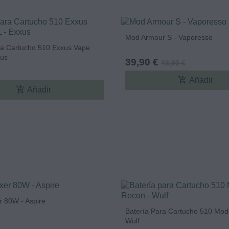
Mod Armour S - Vaporesso
ra Cartucho 510 Exxus Vape
us
39,90 €
43,90 €
add_shopping_cart
Añadir
add_shopping_cart
Añadir
 80W - Aspire
Batería Para Cartucho 510 Mod
Wulf