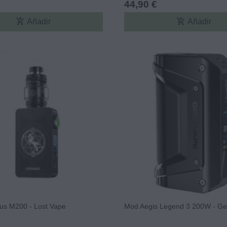
44,90 €
add_shopping_cart
add_shopping_cart
Añadir
Añadir
rus M200 - Lost Vape
Mod Aegis Legend 3 200W - G