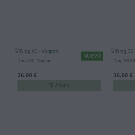
NUEVO
Drag X3 - Voopoo
Drag S3 3
36,90 €
36,90 €
add_shopping_cart
Añadir