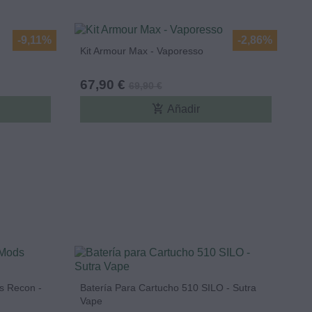
-9,11%
-2,86%
Kit Armour Max - Vaporesso
67,90 €
69,90 €
add_shopping_cart
Añadir
s Recon -
Batería Para Cartucho 510 SILO - Sutra
Vape