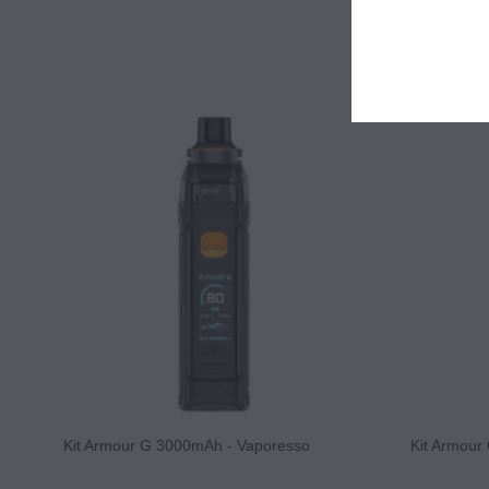
Kit Armour G 3000mAh - Vaporesso
Kit Armour