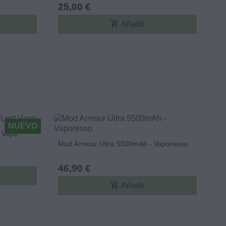
25,00 €
add_shopping_cart
Añadir
NUEVO
t Vape
Mod Armour Ultra 5500mAh - Vaporesso
46,90 €
add_shopping_cart
Añadir