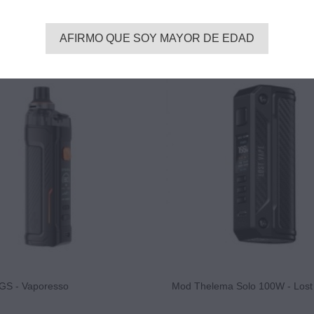
AFIRMO QUE SOY MAYOR DE EDAD
 GS - Vaporesso
Mod Thelema Solo 100W - Lost