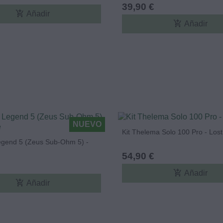
39,90 €
add_shopping_cart
Añadir
add_shopping_cart
Añadir
NUEVO
Kit Thelema Solo 100 Pro - Los
Legend 5 (Zeus Sub-Ohm 5) -
54,90 €
add_shopping_cart
Añadir
add_shopping_cart
Añadir