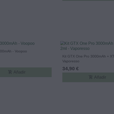
000mAh - Voopoo
Kit GTX One Pro 3000mAh + XT
Vaporesso
34,90 €
add_shopping_cart
Añadir
add_shopping_cart
Añadir