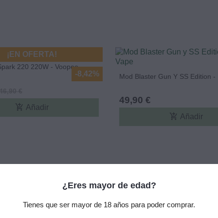
¡EN OFERTA!
Spark 220 220W - Voopoo
-8,42%
Mod Blaster Gun Y SS Edition -
46,90 €
49,90 €
add_shopping_cart
Añadir
add_shopping_cart
Añadir
¿Eres mayor de edad?
Tienes que ser mayor de 18 años para poder comprar.