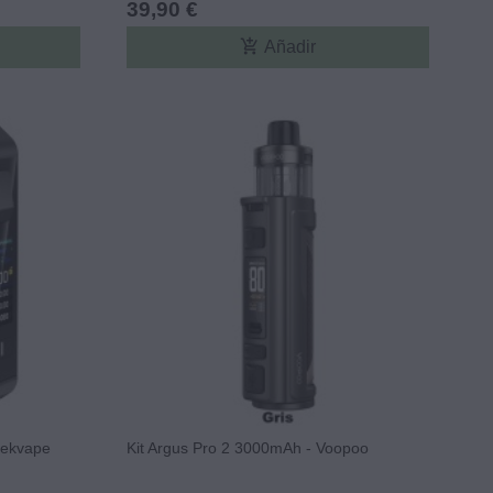
39,90 €
add_shopping_cart
Añadir
eekvape
Kit Argus Pro 2 3000mAh - Voopoo