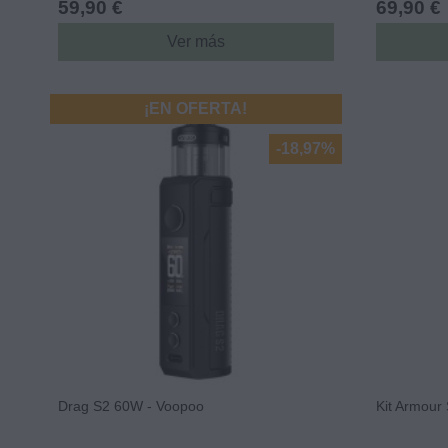
59,90 €
69,90 €
Ver más
¡EN OFERTA!
-18,97%
Drag S2 60W - Voopoo
Kit Armour