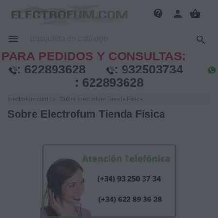
contact_support
person
shopping_basket


PARA PEDIDOS Y CONSULTAS:
:
622893628
:
932503734
:
622893628
Electrofum.com
Sobre Electrofum Tienda Física
Sobre Electrofum Tienda Física