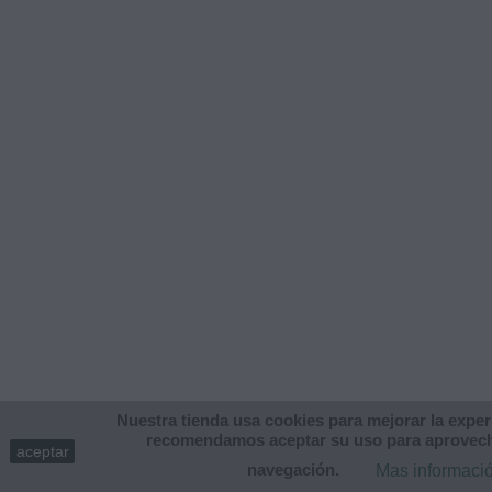
Nuestra tienda usa cookies para mejorar la experi
recomendamos aceptar su uso para aprovech
aceptar
navegación.
Mas informaci