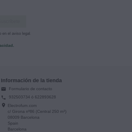
en el aviso legal.
vacidad.
Información de la tienda
Formulario de contacto
email
932503734 ó 622893628
phone
location_on
Electrofum.com
c/ Girona nº86 (Central 250 m²)
08009 Barcelona
Spain
Barcelona