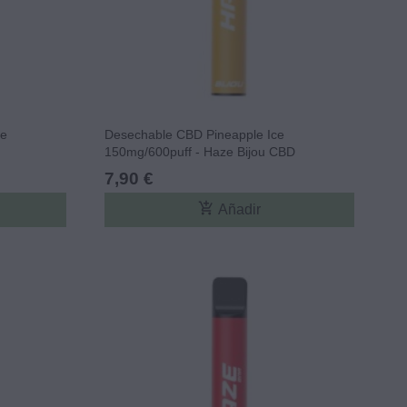
ce
Desechable CBD Pineapple Ice
150mg/600puff - Haze Bijou CBD
7,90 €
add_shopping_cart
Añadir