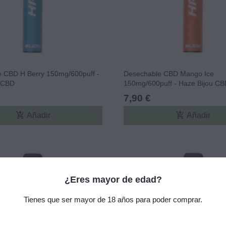
 CBD H Berry 150mg/600puff -
Desechable CBD Mango Ice
 CBD
150mg/600puff - Haze Bijou CB
7,90 €
add_shopping_cart
add_shopping_cart
Añadir
Añadir
¿Eres mayor de edad?
Tienes que ser mayor de 18 años para poder comprar.