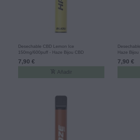
Desechable CBD Lemon Ice
Desechable
150mg/600puff - Haze Bijou CBD
Haze Bijou
7,90 €
7,90 €
add_shopping_cart
Añadir