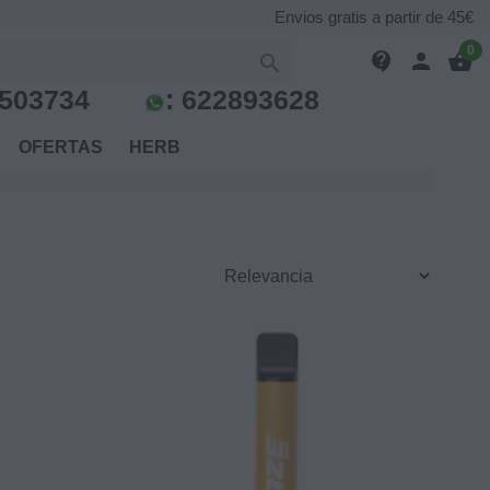
Envios gratis a partir de 45€
0
contact_support
person
shopping_basket

503734
:
622893628
S
OFERTAS
HERB