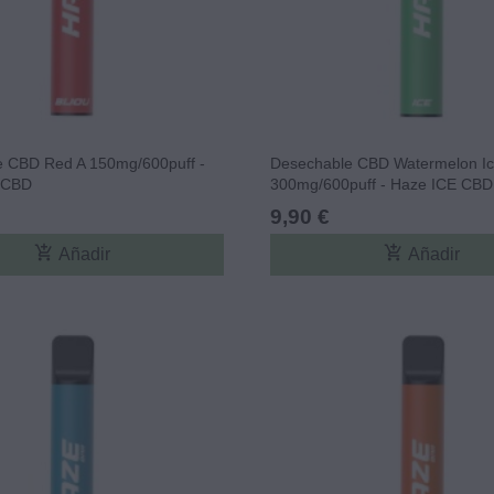
 CBD Red A 150mg/600puff -
Desechable CBD Watermelon I
 CBD
300mg/600puff - Haze ICE CBD
9,90 €
add_shopping_cart
add_shopping_cart
Añadir
Añadir