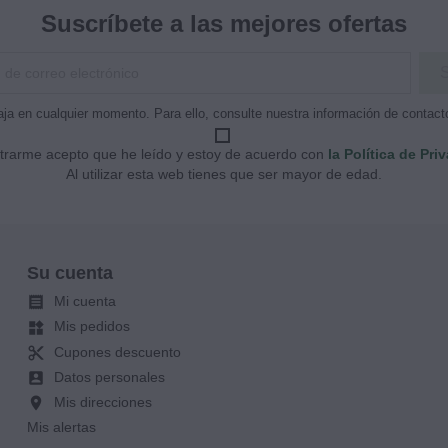
Suscríbete a las mejores ofertas
ja en cualquier momento. Para ello, consulte nuestra información de contacto 
strarme acepto que he leído y estoy de acuerdo con
la Política de Pri
Al utilizar esta web tienes que ser mayor de edad.
Su cuenta
Mi cuenta

Mis pedidos
widgets
Cupones descuento
content_cut
Datos personales
account_box
Mis direcciones
location_on
Mis alertas