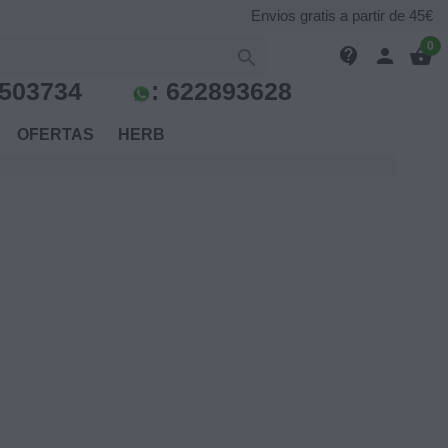
Envios gratis a partir de 45€
0
contact_support
person
shopping_basket

503734
:
622893628
S
OFERTAS
HERB