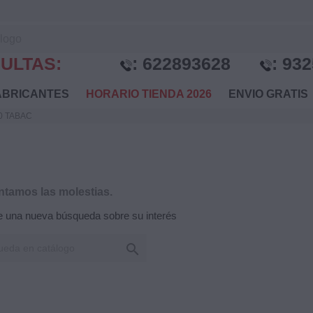
ULTAS:
:
622893628
:
932
BRICANTES
HORARIO TIENDA 2026
ENVIO GRATI
50 TABAC
tamos las molestias.
e una nueva búsqueda sobre su interés
