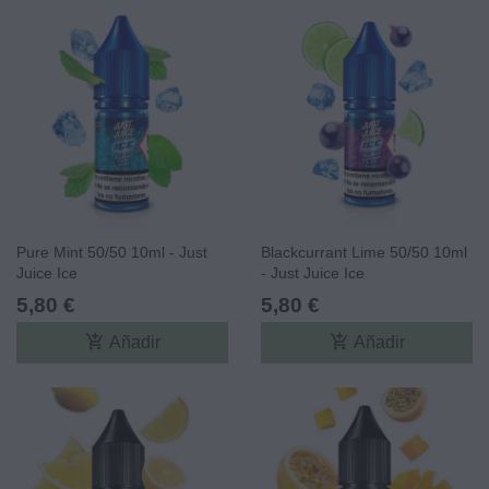
Pure Mint 50/50 10ml - Just
Blackcurrant Lime 50/50 10ml
Juice Ice
- Just Juice Ice
5,80 €
5,80 €
add_shopping_cart
add_shopping_cart
Añadir
Añadir