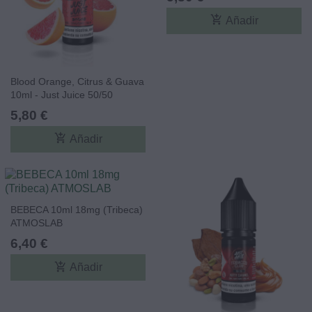
add_shopping_cart
Añadir
Blood Orange, Citrus & Guava
10ml - Just Juice 50/50
5,80 €
add_shopping_cart
Añadir
BEBECA 10ml 18mg (Tribeca)
ATMOSLAB
6,40 €
add_shopping_cart
Añadir