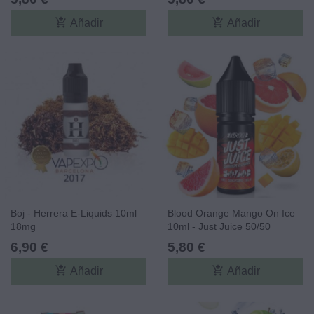
add_shopping_cart
add_shopping_cart
Añadir
Añadir
Boj - Herrera E-Liquids 10ml
Blood Orange Mango On Ice
18mg
10ml - Just Juice 50/50
6,90 €
5,80 €
add_shopping_cart
add_shopping_cart
Añadir
Añadir