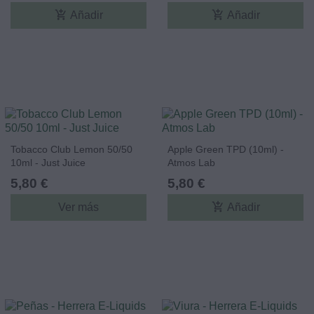
add_shopping_cart
add_shopping_cart
Añadir
Añadir
Tobacco Club Lemon 50/50
Apple Green TPD (10ml) -
10ml - Just Juice
Atmos Lab
5,80 €
5,80 €
add_shopping_cart
Ver más
Añadir