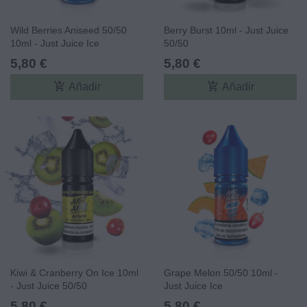
Wild Berries Aniseed 50/50
Berry Burst 10ml - Just Juice
10ml - Just Juice Ice
50/50
5,80 €
5,80 €
add_shopping_cart
add_shopping_cart
Añadir
Añadir
Kiwi & Cranberry On Ice 10ml
Grape Melon 50/50 10ml -
- Just Juice 50/50
Just Juice Ice
5,80 €
5,80 €