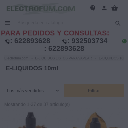
contact_support
person
shopping_basket


PARA PEDIDOS Y CONSULTAS:
:
622893628
:
932503734
:
622893628
Electrofum.com
E-LIQUIDOS LISTOS PARA VAPEAR
E-LIQUIDOS 10ml
E-LIQUIDOS 10ml
Filtrar
Mostrando 1-37 de 37 artículo(s)