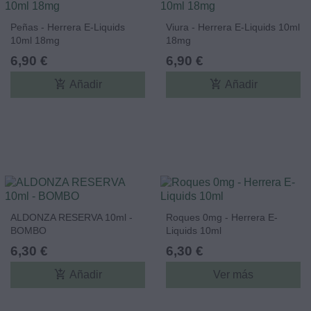
Peñas - Herrera E-Liquids
Viura - Herrera E-Liquids 10ml
10ml 18mg
18mg
6,90 €
6,90 €
add_shopping_cart
add_shopping_cart
Añadir
Añadir
ALDONZA RESERVA 10ml -
Roques 0mg - Herrera E-
BOMBO
Liquids 10ml
6,30 €
6,30 €
add_shopping_cart
Añadir
Ver más