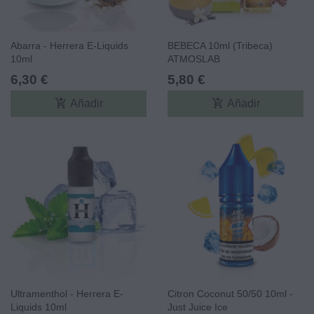
Abarra - Herrera E-Liquids
BEBECA 10ml (Tribeca)
10ml
ATMOSLAB
6,30 €
5,80 €
add_shopping_cart
add_shopping_cart
Añadir
Añadir
Ultramenthol - Herrera E-
Citron Coconut 50/50 10ml -
Liquids 10ml
Just Juice Ice