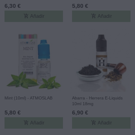
6,30 €
5,80 €
add_shopping_cart
add_shopping_cart
Añadir
Añadir
Mint (10ml) - ATMOSLAB
Abarra - Herrera E-Liquids
10ml 18mg
5,80 €
6,90 €
add_shopping_cart
add_shopping_cart
Añadir
Añadir