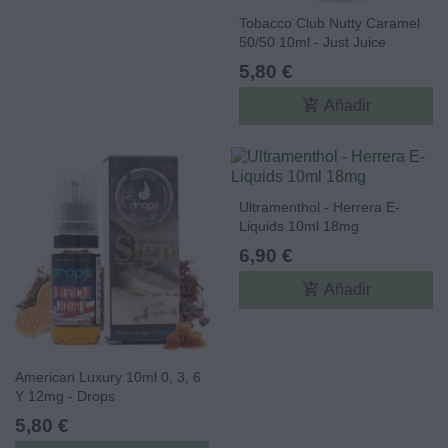
Tobacco Club Nutty Caramel
50/50 10ml - Just Juice
5,80 €
add_shopping_cart
Añadir
Ultramenthol - Herrera E-
Liquids 10ml 18mg
6,90 €
add_shopping_cart
Añadir
American Luxury 10ml 0, 3, 6
Y 12mg - Drops
5,80 €