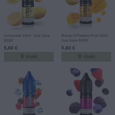
Lemonade 10ml - Just Juice
Mango & Passion Fruit 10ml -
50/50
Just Juice 50/50
5,80 €
5,80 €
add_shopping_cart
add_shopping_cart
Añadir
Añadir