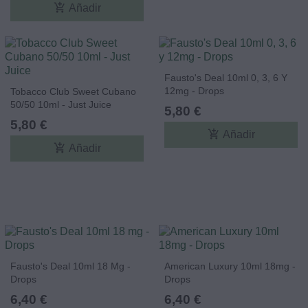
add_shopping_cart
Añadir
Fausto's Deal 10ml 0, 3, 6 Y
12mg - Drops
Tobacco Club Sweet Cubano
50/50 10ml - Just Juice
5,80 €
5,80 €
add_shopping_cart
Añadir
add_shopping_cart
Añadir
Fausto's Deal 10ml 18 Mg -
American Luxury 10ml 18mg -
Drops
Drops
6,40 €
6,40 €