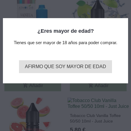
¿Eres mayor de edad?
Tienes que ser mayor de 18 años para poder comprar.
Vanilla TPD (10ml) -
Apple & Pear On Ice 10ml -
AFIRMO QUE SOY MAYOR DE EDAD
ATMOSLAB
Just Juice 50/50
5,80 €
5,80 €
add_shopping_cart
add_shopping_cart
Añadir
Añadir
Tobacco Club Vanilla Toffee
50/50 10ml - Just Juice
5,80 €