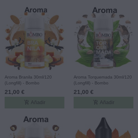
Aroma Branila 30ml/120
Aroma Torquemada 30ml/120
(Longfill) - Bombo
(Longfill) - Bombo
21,00 €
21,00 €
add_shopping_cart
add_shopping_cart
Añadir
Añadir