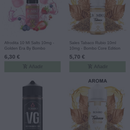
Afrodita 10 Ml Salts 10mg -
Sales Tabaco Rubio 10ml
Golden Era By Bombo
10mg - Bombo Core Edition
6,30 €
5,70 €
add_shopping_cart
add_shopping_cart
Añadir
Añadir