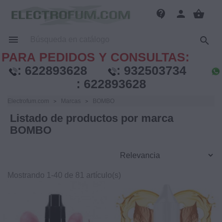
contact_support
person
shopping_basket


PARA PEDIDOS Y CONSULTAS:
:
622893628
:
932503734
:
622893628
Electrofum.com
Marcas
BOMBO
Listado de productos por marca
BOMBO
Mostrando 1-40 de 81 artículo(s)