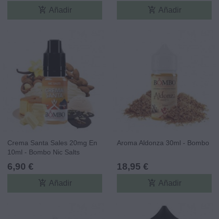
add_shopping_cart
add_shopping_cart
Añadir
Añadir
Crema Santa Sales 20mg En
Aroma Aldonza 30ml - Bombo
10ml - Bombo Nic Salts
6,90 €
18,95 €
add_shopping_cart
add_shopping_cart
Añadir
Añadir