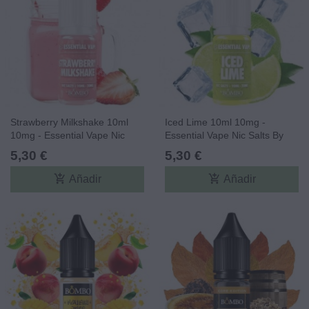
Strawberry Milkshake 10ml
Iced Lime 10ml 10mg -
10mg - Essential Vape Nic
Essential Vape Nic Salts By
Salts By Bombo
Bombo
5,30 €
5,30 €
add_shopping_cart
add_shopping_cart
Añadir
Añadir