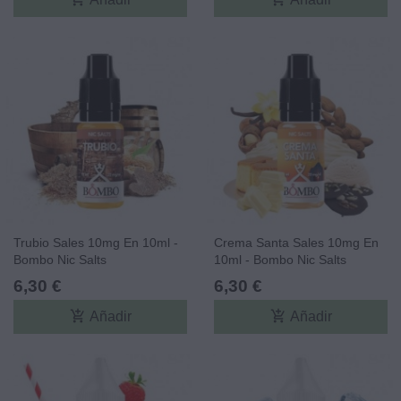
Trubio Sales 10mg En 10ml -
Crema Santa Sales 10mg En
Bombo Nic Salts
10ml - Bombo Nic Salts
6,30 €
6,30 €
add_shopping_cart
add_shopping_cart
Añadir
Añadir