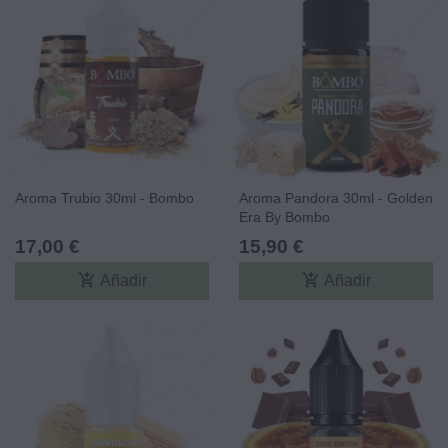
Aroma Trubio 30ml - Bombo
Aroma Pandora 30ml - Golden
Era By Bombo
17,00 €
15,90 €
add_shopping_cart
add_shopping_cart
Añadir
Añadir