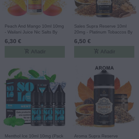
Peach And Mango 10ml 10mg
Sales Supra Reserve 10ml
- Wailani Juice Nic Salts By
20mg - Platinum Tobaccos By
Bombo
Bombo Core Edition
6,30 €
6,50 €
add_shopping_cart
add_shopping_cart
Añadir
Añadir
Menthol Ice 10ml 10mg (Pack
Aroma Supra Reserve