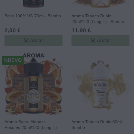
Base 100% VG 70ml - Bombo
Aroma Tabaco Rubio
20ml/120 (Longfill) - Bombo
Core Edition
2,00 €
11,90 €
add_shopping_cart
add_shopping_cart
Añadir
Añadir
NUEVO
Aroma Supra Aldonza
Aroma Tabaco Rubio 30ml -
Reserve 20ml/120 (Longfill) -
Bombo
Platinum Tobaccos By Bombo