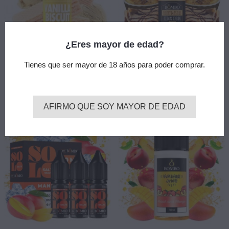
¿Eres mayor de edad?
Vanilla Biscuit 10ml 10mg -
Sales Climax Cream 10ml
Essential Vape Nic Salts By
10mg - Pastry Masters By
Tienes que ser mayor de 18 años para poder comprar.
Bombo
Bombo Core Edition
5,30 €
5,90 €
add_shopping_cart
add_shopping_cart
Añadir
Añadir
AFIRMO QUE SOY MAYOR DE EDAD