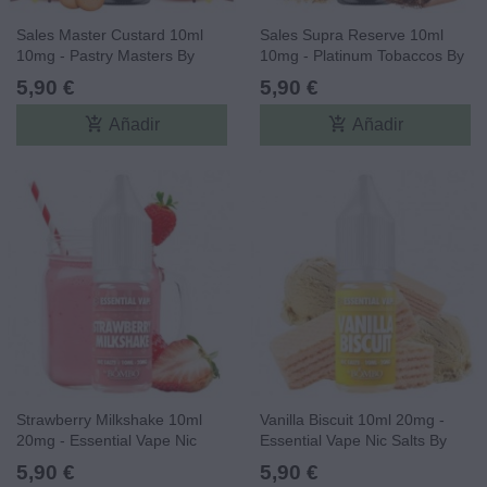
Sales Master Custard 10ml
Sales Supra Reserve 10ml
10mg - Pastry Masters By
10mg - Platinum Tobaccos By
Bombo Core Edition
Bombo Core Edition
5,90 €
5,90 €
add_shopping_cart
add_shopping_cart
Añadir
Añadir
Strawberry Milkshake 10ml
Vanilla Biscuit 10ml 20mg -
20mg - Essential Vape Nic
Essential Vape Nic Salts By
Salts By Bombo
Bombo
5,90 €
5,90 €