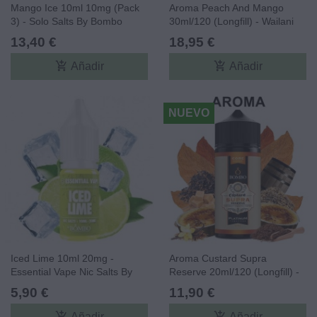
Mango Ice 10ml 10mg (Pack
Aroma Peach And Mango
3) - Solo Salts By Bombo
30ml/120 (Longfill) - Wailani
Juice By Bombo
13,40 €
18,95 €
add_shopping_cart
add_shopping_cart
Añadir
Añadir
NUEVO
Iced Lime 10ml 20mg -
Aroma Custard Supra
Essential Vape Nic Salts By
Reserve 20ml/120 (Longfill) -
Bombo
Platinum Tobaccos By Bombo
5,90 €
11,90 €
Core Edition
add_shopping_cart
add_shopping_cart
Añadir
Añadir