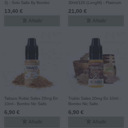
3) - Solo Salts By Bombo
30ml/120 (Longfill) - Platinum
Tobaccos By Bombo
13,40 €
21,00 €
add_shopping_cart
add_shopping_cart
Añadir
Añadir
Tabaco Rubio Sales 20mg En
Trubio Sales 20mg En 10ml -
10ml - Bombo Nic Salts
Bombo Nic Salts
6,90 €
6,90 €
add_shopping_cart
add_shopping_cart
Añadir
Añadir