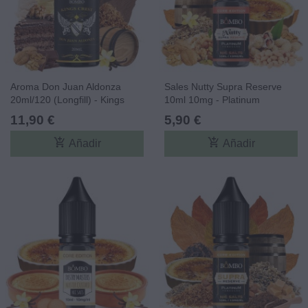
Aroma Don Juan Aldonza
Sales Nutty Supra Reserve
20ml/120 (Longfill) - Kings
10ml 10mg - Platinum
Crest & Bombo Core
Tobaccos By Bombo Core
11,90 €
5,90 €
Edition
add_shopping_cart
add_shopping_cart
Añadir
Añadir