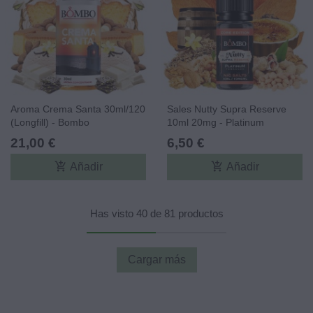
Aroma Crema Santa 30ml/120
Sales Nutty Supra Reserve
(Longfill) - Bombo
10ml 20mg - Platinum
Tobaccos By Bombo Core
21,00 €
6,50 €
Edition
add_shopping_cart
add_shopping_cart
Añadir
Añadir
Has visto 40 de 81 productos
Cargar más