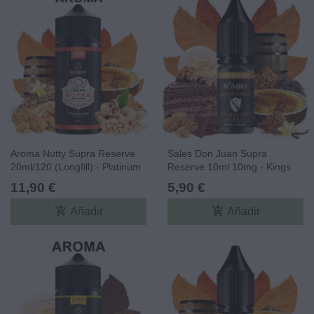
Aroma Nutty Supra Reserve
Sales Don Juan Supra
20ml/120 (Longfill) - Platinum
Reserve 10ml 10mg - Kings
Tobaccos By Bombo Core
Crest Core Edition & Bombo
11,90 €
5,90 €
Edition
Core Edition
add_shopping_cart
add_shopping_cart
Añadir
Añadir