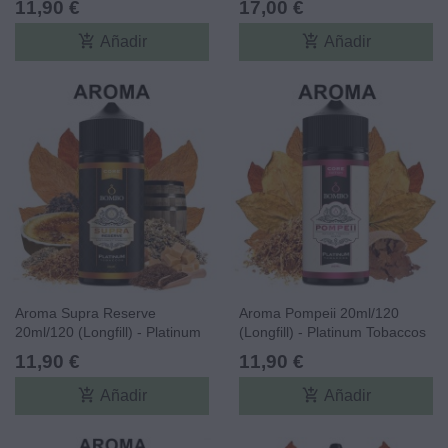
11,90 €
17,00 €
Core Edition
add_shopping_cart
add_shopping_cart
Añadir
Añadir
Aroma Supra Reserve
Aroma Pompeii 20ml/120
20ml/120 (Longfill) - Platinum
(Longfill) - Platinum Tobaccos
Tobaccos By Bombo Core
By Bombo Core Edition
11,90 €
11,90 €
Edition
add_shopping_cart
add_shopping_cart
Añadir
Añadir