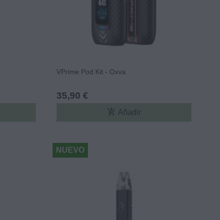
VPrime Pod Kit - Oxva
35,90 €
add_shopping_cart
Añadir
NUEVO