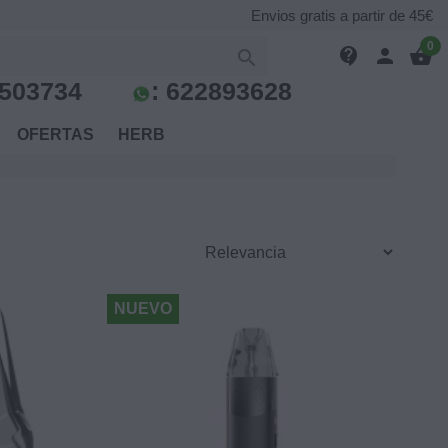
Envios gratis a partir de 45€
0
contact_support
person
shopping_basket

503734
:
622893628
S
OFERTAS
HERB
NUEVO