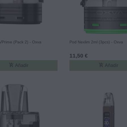
VPrime (Pack 2) - Oxva
Pod Nexlim 2ml (3pcs) - Oxva
11,50 €
add_shopping_cart
add_shopping_cart
Añadir
Añadir