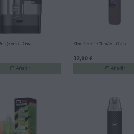
ml (3pcs) - Oxva
Xlim Pro 3 1500mAh - Oxva
32,90 €
add_shopping_cart
add_shopping_cart
Añadir
Añadir