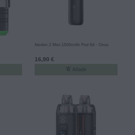
Nexlim 2 Mini 1500mAh Pod Kit - Oxva
16,90 €
add_shopping_cart
Añadir