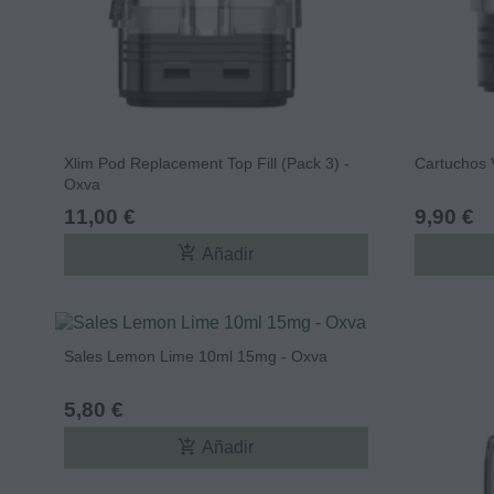
Xlim Pod Replacement Top Fill (Pack 3) -
Cartuchos 
Oxva
11,00 €
9,90 €
add_shopping_cart
Añadir
Sales Lemon Lime 10ml 15mg - Oxva
5,80 €
add_shopping_cart
Añadir