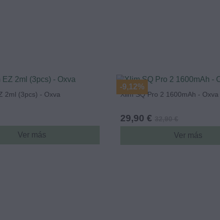
-9,12%
Z 2ml (3pcs) - Oxva
Xlim SQ Pro 2 1600mAh - Oxva
29,90 €
32,90 €
Ver más
Ver más