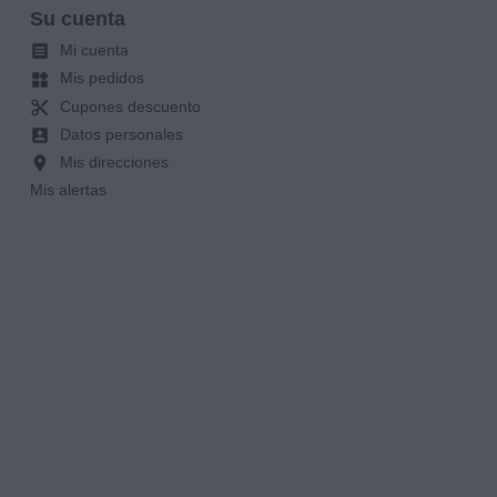
Su cuenta
Mi cuenta

Mis pedidos
widgets
Cupones descuento
content_cut
Datos personales
account_box
Mis direcciones
location_on
Mis alertas