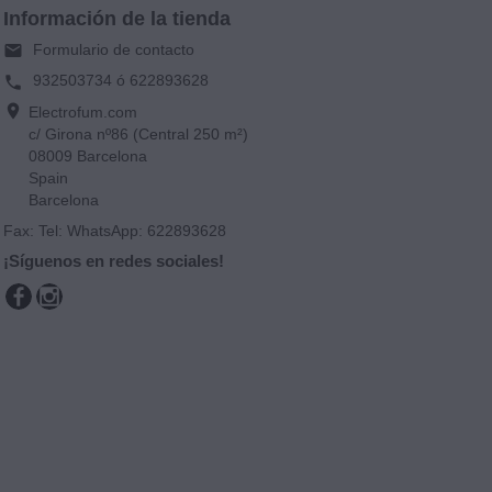
Información de la tienda
Formulario de contacto
email
932503734 ó 622893628
phone
location_on
Electrofum.com
c/ Girona nº86 (Central 250 m²)
08009 Barcelona
Spain
Barcelona
Fax:
Tel: WhatsApp: 622893628
¡Síguenos en redes sociales!
Facebook
Instagram