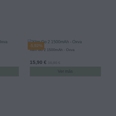
-5,92%
Xlim Go 2 1500mAh - Oxva
15,90 €
16,90 €
Ver más