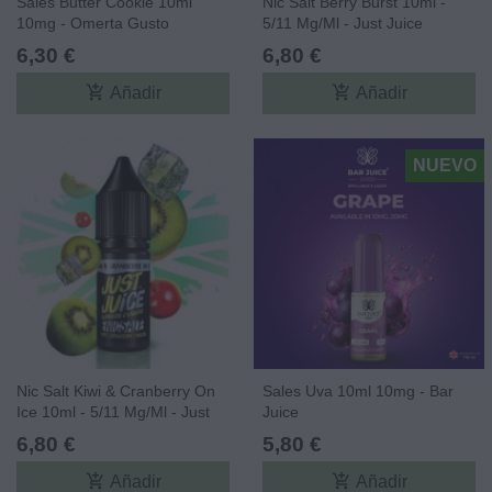
Sales Butter Cookie 10ml
Nic Salt Berry Burst 10ml -
10mg - Omerta Gusto
5/11 Mg/ml - Just Juice
6,30 €
6,80 €
add_shopping_cart
add_shopping_cart
Añadir
Añadir
NUEVO
Nic Salt Kiwi & Cranberry On
Sales Uva 10ml 10mg - Bar
Ice 10ml - 5/11 Mg/ml - Just
Juice
Juice
6,80 €
5,80 €
add_shopping_cart
add_shopping_cart
Añadir
Añadir