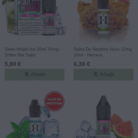
Sales Mojito Ice 10ml 10mg -
Sales De Nicotina Viura 12mg
Drifter Bar Salts
10ml - Herrera
5,80 €
6,30 €
add_shopping_cart
add_shopping_cart
Añadir
Añadir