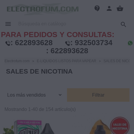
contact_support
person
shopping_basket


PARA PEDIDOS Y CONSULTAS:
:
622893628
:
932503734
:
622893628
Electrofum.com
E-LIQUIDOS LISTOS PARA VAPEAR
SALES DE NICOT
SALES DE NICOTINA
Filtrar
Mostrando 1-40 de 154 artículo(s)