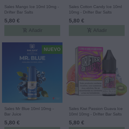
Sales Mango Ice 10ml 10mg -
Sales Cotton Candy Ice 10ml
Drifter Bar Salts
10mg - Drifter Bar Salts
5,80 €
5,80 €
add_shopping_cart
add_shopping_cart
Añadir
Añadir
NUEVO
Sales Mr Blue 10ml 10mg -
Sales Kiwi Passion Guava Ice
Bar Juice
10ml 10mg - Drifter Bar Salts
5,80 €
5,80 €