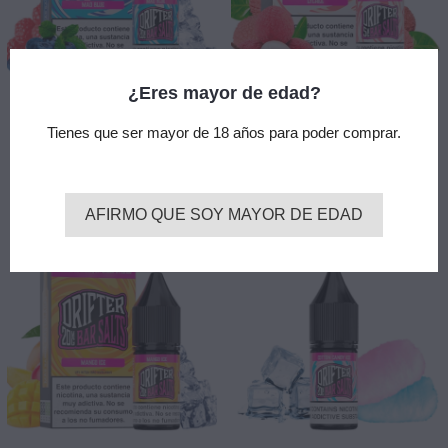
¿Eres mayor de edad?
Sales Mad Blue 10ml 10mg -
Sales Lychee 10ml 10mg -
Tienes que ser mayor de 18 años para poder comprar.
Drifter Bar Salts
Drifter Bar Salts
5,80 €
5,80 €
add_shopping_cart
add_shopping_cart
Añadir
Añadir
AFIRMO QUE SOY MAYOR DE EDAD