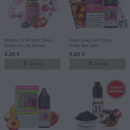
Afrodita 10 Ml Salts 10mg -
Sales Cola 10ml 10mg -
Golden Era By Bombo
Drifter Bar Salts
6,30 €
5,80 €
add_shopping_cart
add_shopping_cart
Añadir
Añadir