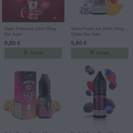
Sales Fresa Ice 10ml 10mg -
Sales Peach Ice 10ml 10mg -
Bar Juice
Drifter Bar Salts
5,80 €
5,80 €
add_shopping_cart
add_shopping_cart
Añadir
Añadir