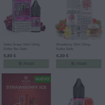
Sales Grape 10ml 10mg -
Strawberry 10ml 10mg -
Drifter Bar Salts
Sukka Salts
5,80 €
4,30 €
add_shopping_cart
add_shopping_cart
Añadir
Añadir
NUEVO