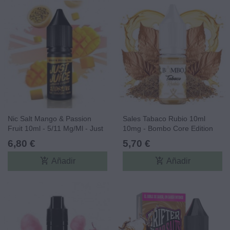
Nic Salt Mango & Passion
Sales Tabaco Rubio 10ml
Fruit 10ml - 5/11 Mg/ml - Just
10mg - Bombo Core Edition
Juice
6,80 €
5,70 €
add_shopping_cart
add_shopping_cart
Añadir
Añadir