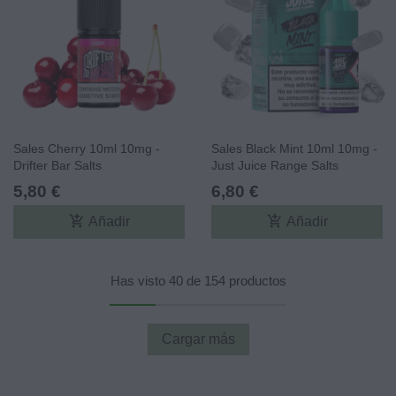
Sales Cherry 10ml 10mg -
Sales Black Mint 10ml 10mg -
Drifter Bar Salts
Just Juice Range Salts
5,80 €
6,80 €
add_shopping_cart
add_shopping_cart
Añadir
Añadir
Has visto 40 de 154 productos
Cargar más