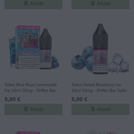
add_shopping_cart
add_shopping_cart
Añadir
Añadir
Sales Blue Razz Lemonade
Sales Sweet Blueberry Ice
Ice 10ml 10mg - Drifter Bar
10ml 10mg - Drifter Bar Salts
Salts
5,80 €
5,80 €
add_shopping_cart
add_shopping_cart
Añadir
Añadir