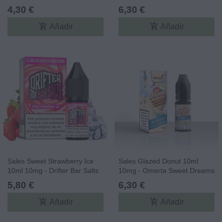
4,30 €
6,30 €
add_shopping_cart
add_shopping_cart
Añadir
Añadir
Sales Sweet Strawberry Ice
Sales Glazed Donut 10ml
10ml 10mg - Drifter Bar Salts
10mg - Omerta Sweet Dreams
Salts
5,80 €
6,30 €
add_shopping_cart
add_shopping_cart
Añadir
Añadir