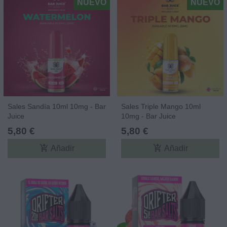
NUEVO
NUEVO
Sales Sandía 10ml 10mg - Bar
Sales Triple Mango 10ml
Juice
10mg - Bar Juice
5,80 €
5,80 €
add_shopping_cart
add_shopping_cart
Añadir
Añadir