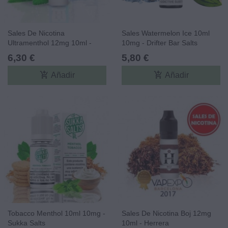
Sales De Nicotina
Sales Watermelon Ice 10ml
Ultramenthol 12mg 10ml -
10mg - Drifter Bar Salts
Herrera
6,30 €
5,80 €
add_shopping_cart
add_shopping_cart
Añadir
Añadir
Tobacco Menthol 10ml 10mg -
Sales De Nicotina Boj 12mg
Sukka Salts
10ml - Herrera