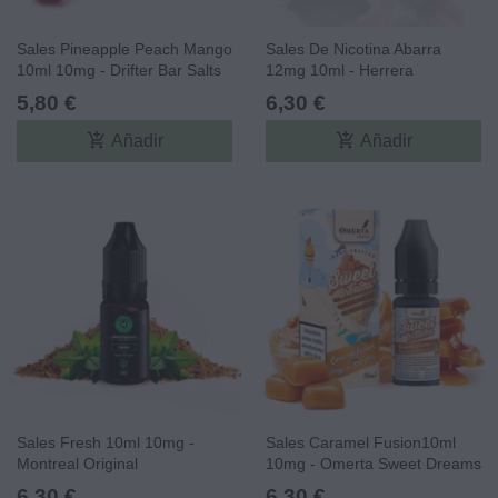
Sales Pineapple Peach Mango
Sales De Nicotina Abarra
10ml 10mg - Drifter Bar Salts
12mg 10ml - Herrera
5,80 €
6,30 €
add_shopping_cart
add_shopping_cart
Añadir
Añadir
Sales Fresh 10ml 10mg -
Sales Caramel Fusion10ml
Montreal Original
10mg - Omerta Sweet Dreams
Salts
6,30 €
6,30 €