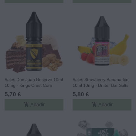
Sales Don Juan Reserve 10ml
Sales Strawberry Banana Ice
10mg - Kings Crest Core
10ml 10mg - Drifter Bar Salts
Edition
5,70 €
5,80 €
add_shopping_cart
add_shopping_cart
Añadir
Añadir