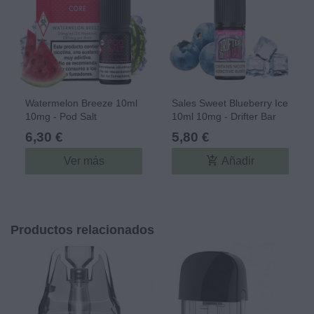
Watermelon Breeze 10ml
Sales Sweet Blueberry Ice
10mg - Pod Salt
10ml 10mg - Drifter Bar
Salts
6,30 €
5,80 €
add_shopping_cart
Ver más
Añadir
Productos relacionados