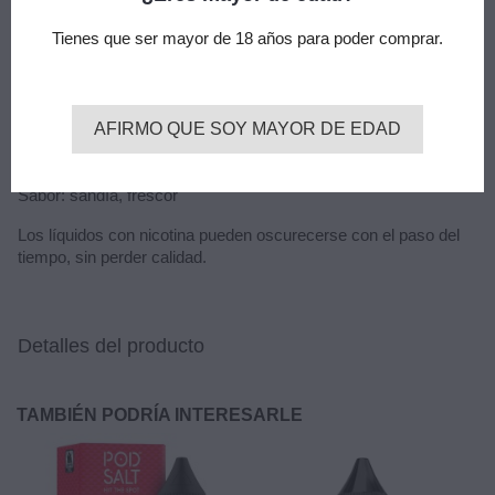
Características
:
Tienes que ser mayor de 18 años para poder comprar.
Formato: 10ml
Nicotina:10mg.
AFIRMO QUE SOY MAYOR DE EDAD
Composición: 50VG/PG
Sabor: sandía, frescor
Los líquidos con nicotina pueden oscurecerse con el paso del
tiempo, sin perder calidad.
Detalles del producto
TAMBIÉN PODRÍA INTERESARLE