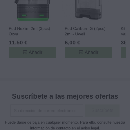
Pod Nexlim 2ml (3pcs) -
Pod Caliburn G (2pcs)
Kit 
Oxva
2ml - Uwell
Vapo
11,50 €
6,00 €
35,
add_shopping_cart
add_shopping_cart
Añadir
Añadir
Suscríbete a las mejores ofertas
Puede darse de baja en cualquier momento. Para ello, consulte nuestra
información de contacto en el aviso legal.