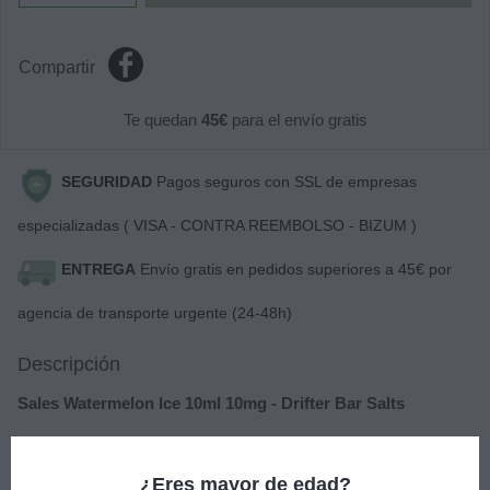
Compartir
Te quedan
45€
para el envío gratis
SEGURIDAD
Pagos seguros con SSL de empresas
especializadas ( VISA - CONTRA REEMBOLSO - BIZUM )
ENTREGA
Envío gratis en pedidos superiores a 45€ por
agencia de transporte urgente (24-48h)
Descripción
Sales Watermelon Ice 10ml 10mg - Drifter Bar Salts
Su sabor combina la sandía jugosa con un acabado helado,
creando un vape delicioso y vigorizante. Proporciona una
¿Eres mayor de edad?
experiencia de vapeo dulce y refrescante.