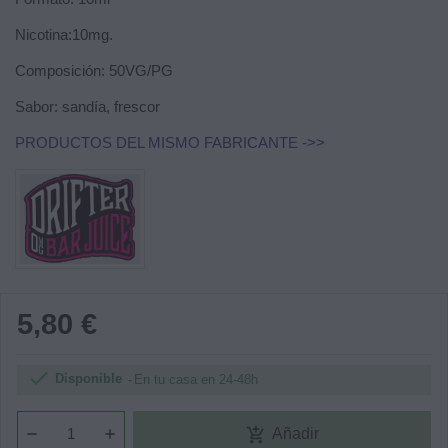
Nicotina:10mg.
Composición: 50VG/PG
Sabor: sandía, frescor
PRODUCTOS DEL MISMO FABRICANTE ->>
5,80 €

Disponible
En tu casa en 24-48h
add_shopping_cart
Añadir