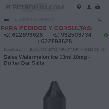
contact_support
person
shopping_basket


PARA PEDIDOS Y CONSULTAS:
:
622893628
:
932503734
:
622893628
Electrofum.com
E-LIQUIDOS LISTOS PARA VAPEAR
SALES DE NICOT
Sales Watermelon Ice 10ml 10mg -
Drifter Bar Salts