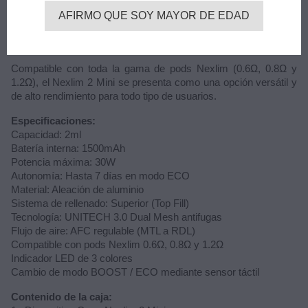
rellenado superior (Top Fill) y la tecnología UNITECH 3.0,
AFIRMO QUE SOY MAYOR DE EDAD
diseñada para minimizar fugas y prolongar la vida útil de la
resistencia gracias a su estructura Dual Mesh, capaz de
mantener un sabor constante durante hasta 30 recargas.
Compatible con toda la gama de pods Nexlim (0.6Ω, 0.8Ω y
1.2Ω), el Nexlim 2 Mini se presenta como una opción versátil y
de alto rendimiento para todo tipo de usuarios.
Especificaciones:
Capacidad: 2ml
Batería interna: 1500mAh
Potencia máxima: 30W
Autonomía: Hasta 7 días en modo ECO
Material: Aleación de aluminio
Sistema de rellenado: Superior (Top Fill)
Tecnología: UNITECH 3.0 Dual Mesh antifugas
Flujo de aire: AFC regulable (MTL a RDL)
Compatible con pods Nexlim 0.6Ω, 0.8Ω y 1.2Ω
Indicador LED de 3 colores
Cambio de modo BOOST / ECO mediante sensor táctil
Contenido de la caja: