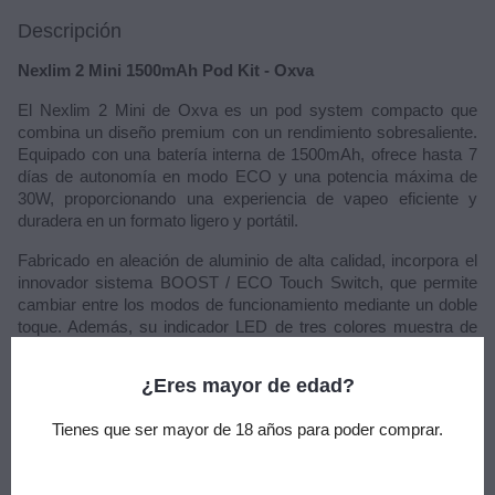
Descripción
Nexlim 2 Mini 1500mAh Pod Kit - Oxva
El Nexlim 2 Mini de Oxva es un pod system compacto que
combina un diseño premium con un rendimiento sobresaliente.
Equipado con una batería interna de 1500mAh, ofrece hasta 7
días de autonomía en modo ECO y una potencia máxima de
30W, proporcionando una experiencia de vapeo eficiente y
duradera en un formato ligero y portátil.
Fabricado en aleación de aluminio de alta calidad, incorpora el
innovador sistema BOOST / ECO Touch Switch, que permite
cambiar entre los modos de funcionamiento mediante un doble
toque. Además, su indicador LED de tres colores muestra de
forma intuitiva el estado del dispositivo y los distintos modos de
vapeo disponibles.
¿Eres mayor de edad?
El Nexlim 2 Mini integra un sistema de regulación de flujo de
Tienes que ser mayor de 18 años para poder comprar.
aire de alta precisión (AFC), permitiendo ajustar fácilmente la
calada desde un vapeo MTL cerrado hasta una experiencia
RDL más abierta. Utiliza cartuchos de 2ml con sistema de