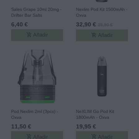
Sales Grape 10ml 20mg -
Nexlim Pod Kit 1500mAh -
Drifter Bar Salts
Oxva
6,40 €
32,90 €
39,90 €
add_shopping_cart
add_shopping_cart
Añadir
Añadir
Pod Nexlim 2ml (3pcs) -
NeXLIM Go Pod Kit
Oxva
1800mAh - Oxva
11,50 €
19,95 €
add_shopping_cart
add_shopping_cart
Añadir
Añadir