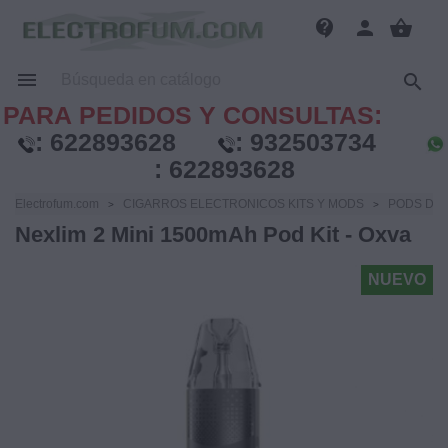
contact_support
person
shopping_basket


PARA PEDIDOS Y CONSULTAS:
:
622893628
:
932503734
:
622893628
Electrofum.com
CIGARROS ELECTRONICOS KITS Y MODS
PODS DE 
Nexlim 2 Mini 1500mAh Pod Kit - Oxva
NUEVO