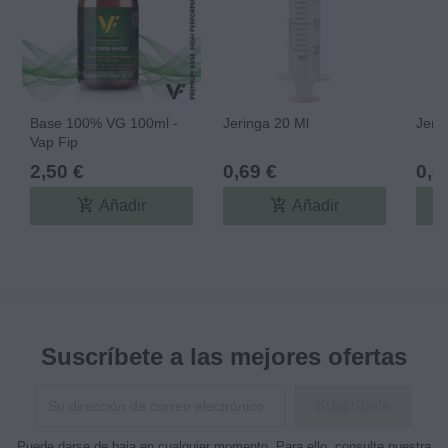
Base 100% VG 100ml -
Jeringa 20 Ml
Jeri
Vap Fip
2,50 €
0,69 €
0,6
add_shopping_cart
add_shopping_cart
Añadir
Añadir
Suscríbete a las mejores ofertas
Puede darse de baja en cualquier momento. Para ello, consulte nuestra