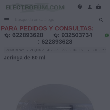
contact_support
person
shopping_basket


PARA PEDIDOS Y CONSULTAS:
:
622893628
:
932503734
:
622893628
Electrofum.com
ALQUIMIA - MEZCLA - BASES - BOTES ...
BOTES Y AC
Jeringa de 60 ml