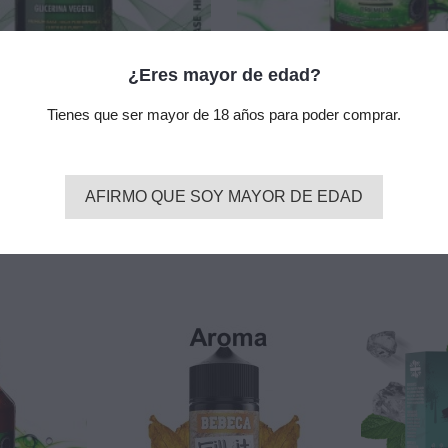
¿Eres mayor de edad?
Tienes que ser mayor de 18 años para poder comprar.
 VG 100ml - Vap Fip
Base 200ml 100%PG VAP FIP 
Nicotina
4,00 €
AFIRMO QUE SOY MAYOR DE EDAD
add_shopping_cart
add_shopping_cart
Añadir
Añadir