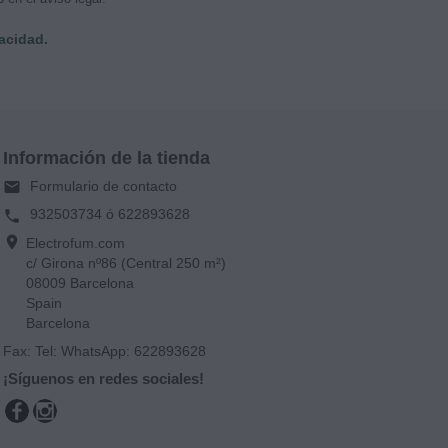
vacidad.
Información de la tienda
Formulario de contacto
email
932503734 ó 622893628
phone
location_on
Electrofum.com
c/ Girona nº86 (Central 250 m²)
08009 Barcelona
Spain
Barcelona
Fax:
Tel: WhatsApp: 622893628
¡Síguenos en redes sociales!
Facebook
Instagram