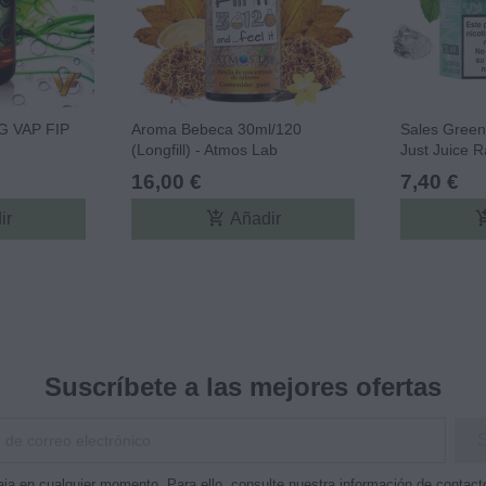
G VAP FIP
Aroma Bebeca 30ml/120
Sales Green
(Longfill) - Atmos Lab
Just Juice R
16,00 €
7,40 €
add_shopping_cart
add_shopp
ir
Añadir
Suscríbete a las mejores ofertas
ja en cualquier momento. Para ello, consulte nuestra información de contacto 