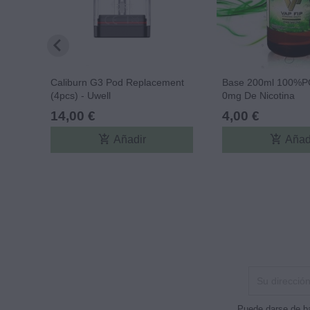
Caliburn G3 Pod Replacement
Base 200ml 100%P
(4pcs) - Uwell
0mg De Nicotina
14,00 €
4,00 €
add_shopping_cart
add_shopping_cart
Añadir
Añad
Puede darse de ba