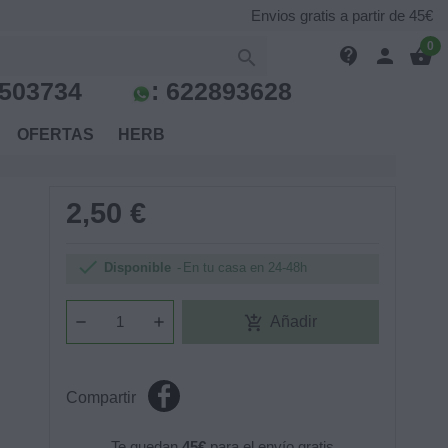
Envios gratis a partir de 45€
0
contact_support
person
shopping_basket

503734
:
622893628
S
OFERTAS
HERB
2,50 €

Disponible
En tu casa en 24-48h
add_shopping_cart
Añadir
Compartir
Te quedan
45€
para el envío gratis