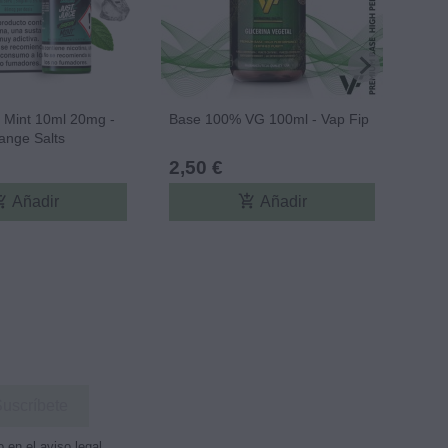
 Mint 10ml 20mg -
Base 100% VG 100ml - Vap Fip
Pod 
ange Salts
2,50 €
7,5
ing_cart
add_shopping_cart
Añadir
Añadir
en el aviso legal.