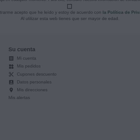
strarme acepto que he leído y estoy de acuerdo con
la Política de Pri
Al utilizar esta web tienes que ser mayor de edad.
Su cuenta
Mi cuenta

Mis pedidos
widgets
Cupones descuento
content_cut
Datos personales
account_box
Mis direcciones
location_on
Mis alertas