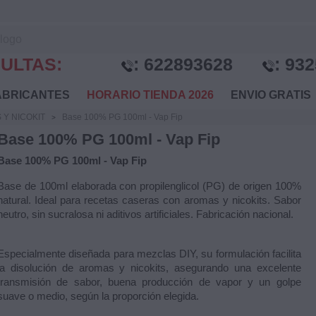
ULTAS:
:
622893628
:
932
BRICANTES
HORARIO TIENDA 2026
ENVIO GRATI
 Y NICOKIT
Base 100% PG 100ml - Vap Fip
Base 100% PG 100ml - Vap Fip
Base 100% PG 100ml - Vap Fip
Base de 100ml elaborada con propilenglicol (PG) de origen 100%
natural. Ideal para recetas caseras con aromas y nicokits. Sabor
neutro, sin sucralosa ni aditivos artificiales. Fabricación nacional.
Especialmente diseñada para mezclas DIY, su formulación facilita
la disolución de aromas y nicokits, asegurando una excelente
transmisión de sabor, buena producción de vapor y un golpe
suave o medio, según la proporción elegida.