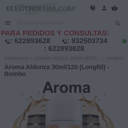
contact_support
person
shopping_basket


PARA PEDIDOS Y CONSULTAS:
:
622893628
:
932503734
:
622893628
Electrofum.com
ALQUIMIA - MEZCLA - BASES - BOTES ...
AROMA SAB
Aroma Aldonza 30ml/120 (Longfill) -
Bombo