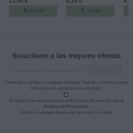
13,90 €
6,30 €
4,9
add_shopping_cart
add_shopping_cart
Añadir
Añadir
Suscríbete a las mejores ofertas
Puede darse de baja en cualquier momento. Para ello, consulte nuestra
información de contacto en el aviso legal.
Al registrarme acepto que he leído y estoy de acuerdo con
la
Política de Privacidad.
Al utilizar esta web tienes que ser mayor de edad.