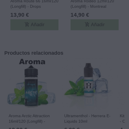
Aroma Route 66 16ml/120
Aroma Rodeo 12ml/120
(Longfill) - Drops
(Longfill) - Montreal
Original
13,90 €
14,90 €
add_shopping_cart
add_shopping_cart
Añadir
Añadir
Productos relacionados
Aroma Arctic Attraction
Ultramenthol - Herrera E-
Kit D
16ml/120 (Longfill) -
Liquids 10ml
- Car
Drops