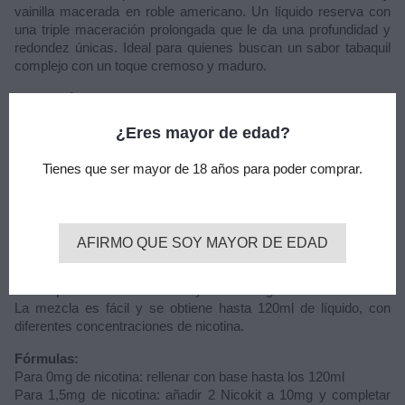
vainilla macerada en roble americano. Un líquido reserva con
una triple maceración prolongada que le da una profundidad y
redondez únicas. Ideal para quienes buscan un sabor tabaquil
complejo con un toque cremoso y maduro.
Características:
Formato: 30ml
¿Eres mayor de edad?
Capacidad del bote: 120ml
Dilución: 25%
Tienes que ser mayor de 18 años para poder comprar.
Sabor: tabaco, vainilla, roble americano
Sin nicotina
Advertencia: este producto es un aroma y debe diluirse con
PG, VG o VPG según sea su preferencia.
AFIRMO QUE SOY MAYOR DE EDAD
Los formatos longfill vienen en bote de 120ml, con 30ml de
aroma para mezclar con base y nicotina a gusto.
La mezcla es fácil y se obtiene hasta 120ml de líquido, con
diferentes concentraciones de nicotina.
Fórmulas:
Para 0mg de nicotina: rellenar con base hasta los 120ml
Para 1,5mg de nicotina: añadir 2 Nicokit a 10mg y completar