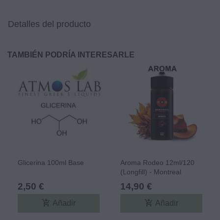
Detalles del producto
TAMBIÉN PODRÍA INTERESARLE
Glicerina 100ml Base
Aroma Rodeo 12ml/120
(Longfill) - Montreal
Original
2,50 €
14,90 €
add_shopping_cart
add_shopping_cart
Añadir
Añadir