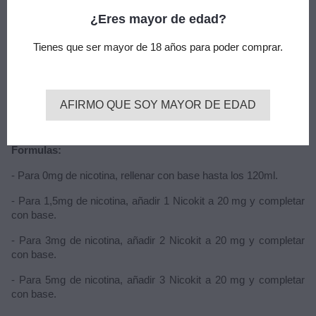
Sabor: tabaco tostado americano
¿Eres mayor de edad?
Advertencia
: este producto es un aroma y debe diluirse con
PG, VG o VPG según sea su preferencia
Tienes que ser mayor de 18 años para poder comprar.
Los formatos longfill vienen en bote de 120ml, con 12ml de
aroma para mezclar con base y nicotina a gusto.
AFIRMO QUE SOY MAYOR DE EDAD
La mezcla es fácil y se obtiene hasta 120ml de líquido, con
diferentes concentraciones de nicotina.
Formulas:
- Para 0mg de nicotina, rellenar con base hasta los 120ml.
- Para 1,5mg de nicotina, añadir 1 Nicokit a 20 mg y completar
con base.
- Para 3mg de nicotina, añadir 2 Nicokit a 20 mg y completar
con base.
- Para 5mg de nicotina, añadir 3 Nicokit a 20 mg y completar
con base.