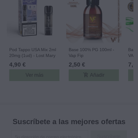
Pod Tappo USA Mix 2ml
Base 100% PG 100ml -
Base
20mg (1ud) - Lost Mary
Vap Fip
VAP 
4,90 €
2,50 €
7,0
add_shopping_cart
Ver más
Añadir
Suscríbete a las mejores ofertas