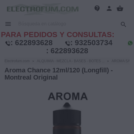
contact_support
person
shopping_basket


PARA PEDIDOS Y CONSULTAS:
:
622893628
:
932503734
:
622893628
Electrofum.com
ALQUIMIA - MEZCLA - BASES - BOTES ...
AROMA SAB
Aroma Chance 12ml/120 (Longfill) -
Montreal Original