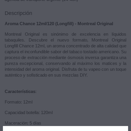
Descripción
Aroma Chance 12ml/120 (Longfill) - Montreal Original
Montreal Original es sinónimo de excelencia en líquidos
tabaquiles. Descubre el nuevo formato, Montreal Original
Longfill Chance 12ml, un aroma concentrado de alta calidad que
captura el inconfundible sabor del tabaco tostado americano. Su
proceso de extracción mediante ósmosis inversa garantiza una
pureza excepcional, conservando al máximo los matices y la
intensidad del aroma original. Disfruta de tu vapeo con un toque
auténtico y sofisticado en sus mezclas DIY.
Características
:
Formato: 12ml
Capacidad botella: 120ml
Maceración: 5 días