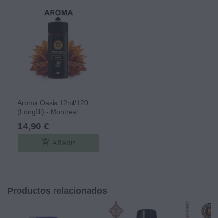
Aroma Oasis 12ml/120
(Longfill) - Montreal
Original
14,90 €
add_shopping_cart
Añadir
Productos relacionados