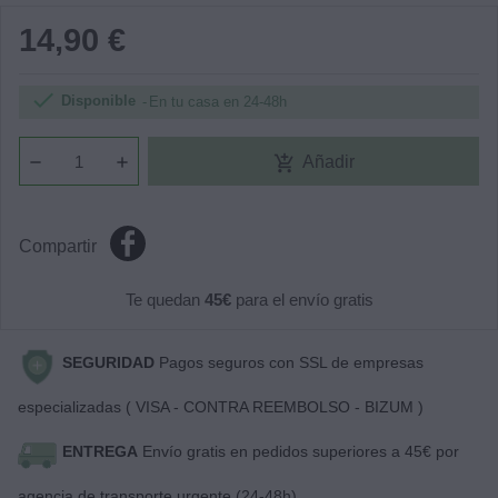
14,90 €

Disponible
En tu casa en 24-48h
add_shopping_cart
Añadir
Compartir
Te quedan
45€
para el envío gratis
SEGURIDAD
Pagos seguros con SSL de empresas
especializadas ( VISA - CONTRA REEMBOLSO - BIZUM )
ENTREGA
Envío gratis en pedidos superiores a 45€ por
agencia de transporte urgente (24-48h)