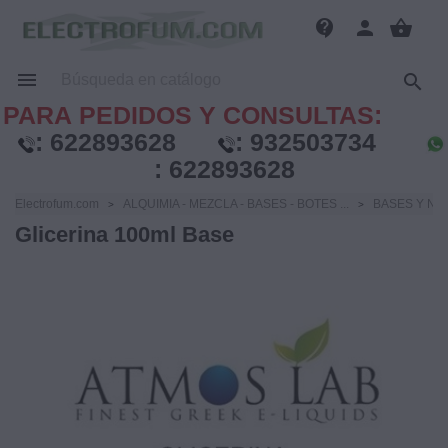
contact_support
person
shopping_basket


PARA PEDIDOS Y CONSULTAS:
:
622893628
:
932503734
:
622893628
Electrofum.com
ALQUIMIA - MEZCLA - BASES - BOTES ...
BASES Y NIC
Glicerina 100ml Base