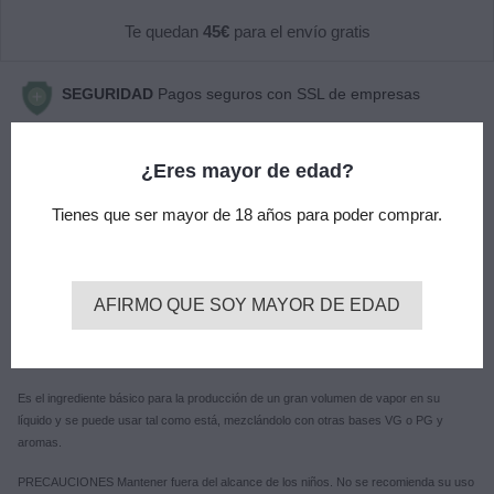
Te quedan
45€
para el envío gratis
SEGURIDAD
Pagos seguros con SSL de empresas
especializadas ( VISA - CONTRA REEMBOLSO - BIZUM )
¿Eres mayor de edad?
ENTREGA
Envío gratis en pedidos superiores a 45€ por
Tienes que ser mayor de 18 años para poder comprar.
agencia de transporte urgente (24-48h)
Descripción
AFIRMO QUE SOY MAYOR DE EDAD
Glicerina 100ml
La glicerina vegetal pura Atmoslab, consiste en VG puro (99,9% +).
Es el ingrediente básico para la producción de un gran volumen de vapor en su
líquido y se puede usar tal como está, mezclándolo con otras bases VG o PG y
aromas.
PRECAUCIONES Mantener fuera del alcance de los niños. No se recomienda su uso