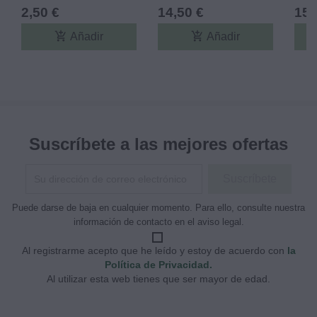
Just Juice
2,50 €
14,50 €
15,
add_shopping_cart
add_shopping_cart
Añadir
Añadir
Suscríbete a las mejores ofertas
Puede darse de baja en cualquier momento. Para ello, consulte nuestra
información de contacto en el aviso legal.
Al registrarme acepto que he leído y estoy de acuerdo con
la
Política de Privacidad.
Al utilizar esta web tienes que ser mayor de edad.