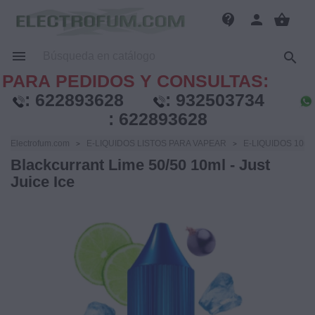
contact_support
person
shopping_basket


PARA PEDIDOS Y CONSULTAS:
:
622893628
:
932503734
:
622893628
Electrofum.com
E-LIQUIDOS LISTOS PARA VAPEAR
E-LIQUIDOS 10ml
Blackcurrant Lime 50/50 10ml - Just
Juice Ice