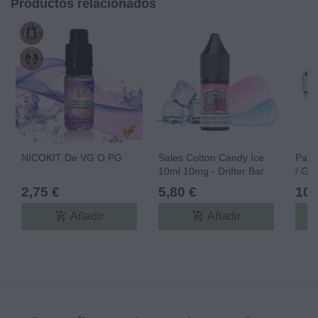
Productos relacionados
NICOKIT De VG O PG
Sales Cotton Candy Ice
Pack
10ml 10mg - Drifter Bar
/ G1
Salts
Just
2,75 €
5,80 €
10,
add_shopping_cart
add_shopping_cart
Añadir
Añadir