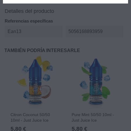
Detalles del producto
Referencias específicas
Ean13
5056168893959
TAMBIÉN PODRÍA INTERESARLE
Citron Coconut 50/50
Pure Mint 50/50 10ml -
10ml - Just Juice Ice
Just Juice Ice
5,80 €
5,80 €