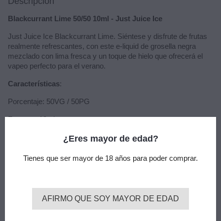
Descripción
Blackcurrant Lime 50/50 10ml - Just Juice Ice
Just Juice Ice Blackcurrant Lime. Siéntese y disfrute de frutas
realmente refrescantes, con este e-liquid de grosella negra
mezclado con lima fresca y un toque de hielo que ofrecerá el
vapeo perfecto para el verano.
Características
:
Porcentaje: 50VG / 50PG
Formato: 10ml
Nicotina: 0mg / 3mg / 6mg / 12mg
¿Eres mayor de edad?
Sabor: grosella negra, lima, hielo
Tienes que ser mayor de 18 años para poder comprar.
Los líquidos con nicotina pueden oscurecerse con el paso del
AFIRMO QUE SOY MAYOR DE EDAD
tiempo, sin perder calidad.