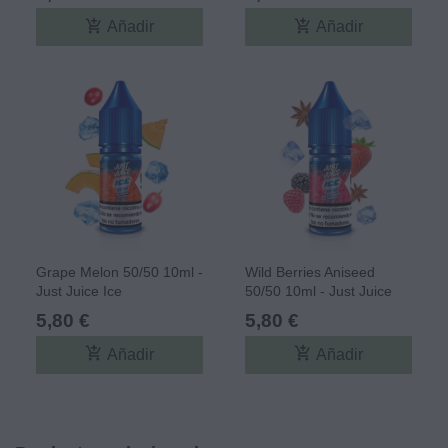
add_shopping_cart
add_shopping_cart
Añadir
Añadir
Grape Melon 50/50 10ml -
Wild Berries Aniseed
Just Juice Ice
50/50 10ml - Just Juice
Ice
5,80 €
5,80 €
add_shopping_cart
add_shopping_cart
Añadir
Añadir