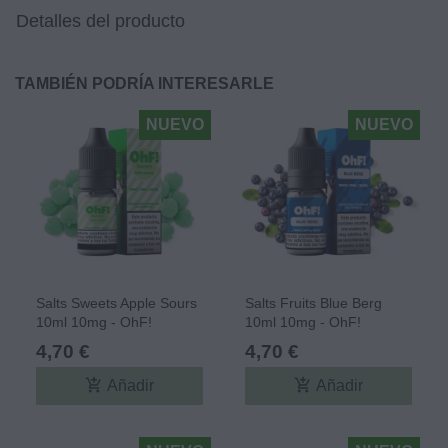
Detalles del producto
TAMBIÉN PODRÍA INTERESARLE
NUEVO
NUEVO
Salts Sweets Apple Sours
Salts Fruits Blue Berg
10ml 10mg - OhF!
10ml 10mg - OhF!
4,70 €
4,70 €
add_shopping_cart
add_shopping_cart
Añadir
Añadir