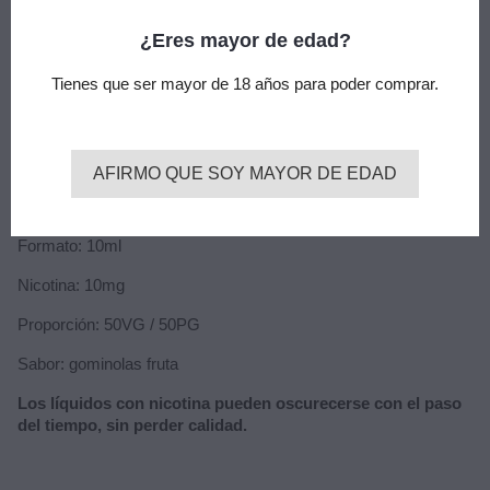
Salts Sweets Jelly Babies 10ml 10mg - OhF!
¿Eres mayor de edad?
OhF! Salts Jelly Babies 10ml es una mezcla vibrante de
sabores frutales dulces que reproduce fielmente las célebres
Tienes que ser mayor de 18 años para poder comprar.
gominolas de colores. Cada vapeada ofrece esa experiencia
golosa y reconfortante, con notas frutales que se entrelazan
creando un perfil dulce y adictivo, sin la pesadez de otros
aromas de confitería.
AFIRMO QUE SOY MAYOR DE EDAD
Características:
Formato: 10ml
Nicotina: 10mg
Proporción: 50VG / 50PG
Sabor: gominolas fruta
Los líquidos con nicotina pueden oscurecerse con el paso
del tiempo, sin perder calidad.