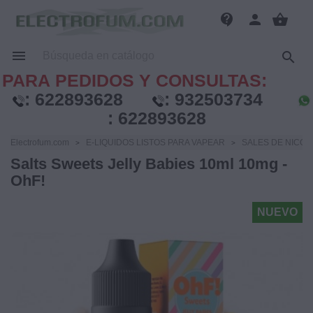
contact_support
person
shopping_basket


PARA PEDIDOS Y CONSULTAS:
:
622893628
:
932503734
:
622893628
Electrofum.com
E-LIQUIDOS LISTOS PARA VAPEAR
SALES DE NICOT
Salts Sweets Jelly Babies 10ml 10mg -
OhF!
NUEVO