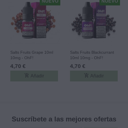
NUEVO
NUEVO
Salts Fruits Grape 10ml
Salts Fruits Blackcurrant
10mg - OhF!
10ml 10mg - OhF!
4,70 €
4,70 €
add_shopping_cart
add_shopping_cart
Añadir
Añadir
Suscríbete a las mejores ofertas