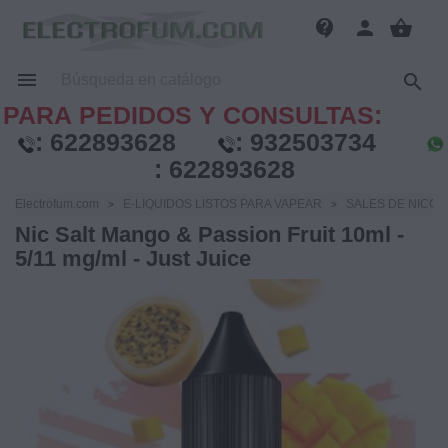
contact_support
person
shopping_basket


PARA PEDIDOS Y CONSULTAS:
:
622893628
:
932503734
:
622893628
Electrofum.com
E-LIQUIDOS LISTOS PARA VAPEAR
SALES DE NICOT
Nic Salt Mango & Passion Fruit 10ml -
5/11 mg/ml - Just Juice