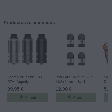
Productos relacionados
Vapefly Brunhilde 1o3
Pod Para Caliburn A2 Y
Sale
RTA - Vapefly
AK2 (4pcs) - Uwell
Drift
39,95 €
12,00 €
5,8
add_shopping_cart
add_shopping_cart
Añadir
Añadir