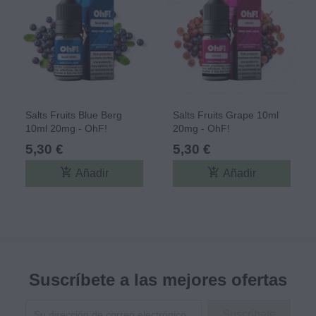
Salts Fruits Blue Berg
Salts Fruits Grape 10ml
10ml 20mg - OhF!
20mg - OhF!
5,30 €
5,30 €
add_shopping_cart
add_shopping_cart
Añadir
Añadir
Suscríbete a las mejores ofertas