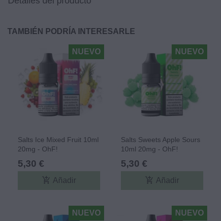
Detalles del producto
TAMBIÉN PODRÍA INTERESARLE
NUEVO
NUEVO
Salts Ice Mixed Fruit 10ml
Salts Sweets Apple Sours
20mg - OhF!
10ml 20mg - OhF!
5,30 €
5,30 €
add_shopping_cart
add_shopping_cart
Añadir
Añadir
NUEVO
NUEVO