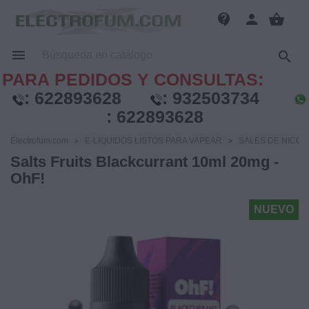
contact_support
person
shopping_basket


PARA PEDIDOS Y CONSULTAS:
:
622893628
:
932503734
:
622893628
Electrofum.com
E-LIQUIDOS LISTOS PARA VAPEAR
SALES DE NICOT
Salts Fruits Blackcurrant 10ml 20mg -
OhF!
NUEVO