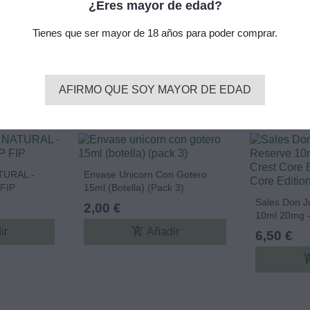
¿Eres mayor de edad?
Tienes que ser mayor de 18 años para poder comprar.
2400000025771
AFIRMO QUE SOY MAYOR DE EDAD
URAL -
Envase Unicorn Con Gotero
FIP
15ml (botella) (pack 3)
Sales Don J
2,00 €
10ml 20mg -
Edition & B
add_shopping_cart
ir
Añadir
6,50 €
add_shopp