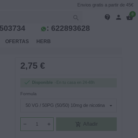
Envios gratis a partir de 45€
0
contact_support
person
shopping_basket

503734
:
622893628
S
OFERTAS
HERB
2,75 €

Disponible
En tu casa en 24-48h
Formula
add_shopping_cart
Añadir