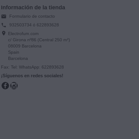
Información de la tienda
Formulario de contacto
email
932503734 ó 622893628
phone
location_on
Electrofum.com
c/ Girona nº86 (Central 250 m²)
08009 Barcelona
Spain
Barcelona
Fax:
Tel: WhatsApp: 622893628
¡Síguenos en redes sociales!
Facebook
Instagram