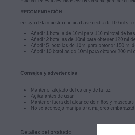
Este aditivo está destinado exclusivamente para ser diluid
RECOMENDACIÓN
ensayo de la muestra con una base neutra de
100 ml sin n
Añadir 1 botella de 10ml para 110 ml total de ba
Añadir 2 botellas de 10ml para obtener 120 ml d
Añadir 5 botellas de 10ml para obtener 150 ml d
Añadir 10 botellas de 10ml para obtener 200 ml 
Consejos y advertencias
Mantener alejado del calor y de la luz
Agitar antes de usar
Mantener fuera del alcance de niños y mascotas
No se aconseja manipular a mujeres embarazada
Detalles del producto