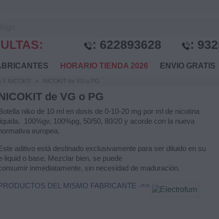
ULTAS:
:
622893628
:
932
BRICANTES
HORARIO TIENDA 2026
ENVIO GRATI
 Y NICOKIT
NICOKIT de VG o PG
NICOKIT de VG o PG
Botella niko de 10 ml en dosis de 0-10-20 mg por ml de nicotina
liquida. 100%gv, 100%pg, 50/50, 80/20
y acorde con la nueva
normativa europea.
Este aditivo está destinado exclusivamente para ser diluido en su
e-liquid o base,
Mezclar bien, se puede
consumir
inmediatamente, sin necesidad de maduración.
PRODUCTOS DEL MISMO FABRICANTE ->>