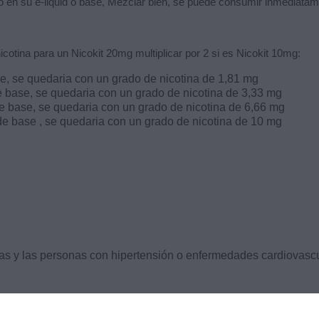
o en su e-liquid o base,
Mezclar bien, se puede consumir
inmediatame
icotina para un Nicokit 20mg multiplicar por 2 si es Nicokit 10mg:
se, se quedaria con un grado de nicotina de 1,81 mg
e base, se quedaria con un grado de nicotina de 3,33 mg
e base, se quedaria con un grado de nicotina de 6,66 mg
de base , se quedaria con un grado de nicotina de 10 mg
s y las personas con hipertensión o enfermedades cardiovascu