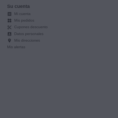
Su cuenta
Mi cuenta

Mis pedidos
widgets
Cupones descuento
content_cut
Datos personales
account_box
Mis direcciones
location_on
Mis alertas