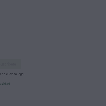
Voo
17,
en el aviso legal.
vacidad.