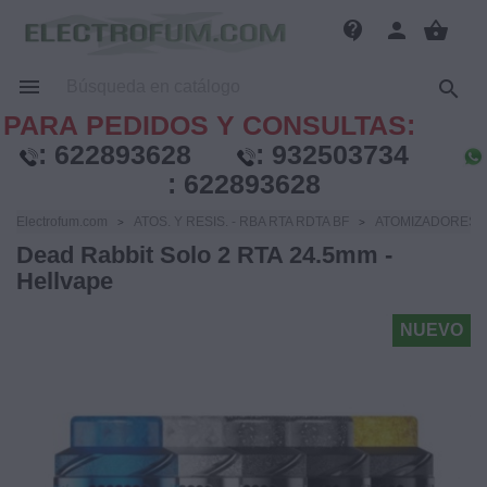
contact_support
person
shopping_basket


PARA PEDIDOS Y CONSULTAS:
:
622893628
:
932503734
:
622893628
Electrofum.com
ATOS. Y RESIS. - RBA RTA RDTA BF
ATOMIZADORES ..
Dead Rabbit Solo 2 RTA 24.5mm -
Hellvape
NUEVO