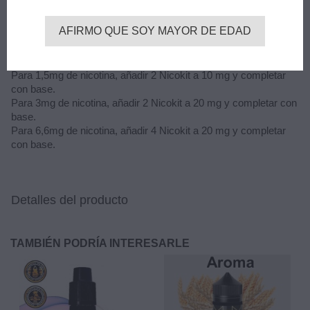
La mezcla es fácil y se obtiene hasta 120ml de líquido, con
diferentes concentraciones de nicotina.
AFIRMO QUE SOY MAYOR DE EDAD
Fórmulas:
Para 0mg de nicotina, rellenar con base hasta los 120ml.
Para 1,5mg de nicotina, añadir 2 Nicokit a 10 mg y completar
con base.
Para 3mg de nicotina, añadir 2 Nicokit a 20 mg y completar con
base.
Para 6,6mg de nicotina, añadir 4 Nicokit a 20 mg y completar
con base.
Detalles del producto
TAMBIÉN PODRÍA INTERESARLE