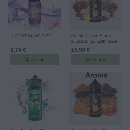
NICOKIT De VG O PG
Aroma Dessert Storm
15ml/120 (Longfill) - Best
Vap
2,75 €
15,90 €
add_shopping_cart
add_shopping_cart
Añadir
Añadir