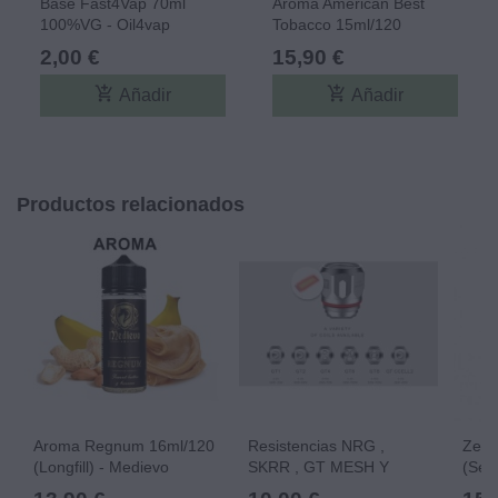
Base Fast4Vap 70ml
Aroma American Best
100%VG - Oil4vap
Tobacco 15ml/120
(Longfill) - Best Vap
2,00 €
15,90 €
add_shopping_cart
add_shopping_cart
Añadir
Añadir
Productos relacionados
Aroma Regnum 16ml/120
Resistencias NRG ,
Zeus
(Longfill) - Medievo
SKRR , GT MESH Y
(ser
CELL (pack De 3) -