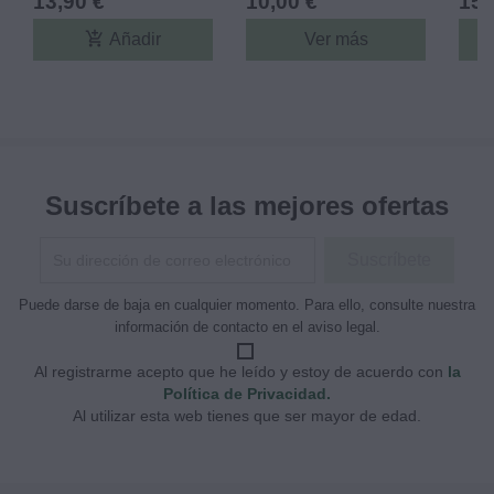
13,90 €
10,00 €
15,
VAPORESSO
add_shopping_cart
Añadir
Ver más
Suscríbete a las mejores ofertas
Puede darse de baja en cualquier momento. Para ello, consulte nuestra
información de contacto en el aviso legal.
Al registrarme acepto que he leído y estoy de acuerdo con
la
Política de Privacidad.
Al utilizar esta web tienes que ser mayor de edad.