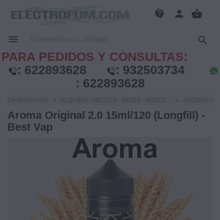
contact_support
person
shopping_basket


PARA PEDIDOS Y CONSULTAS:
:
622893628
:
932503734
:
622893628
Electrofum.com
ALQUIMIA - MEZCLA - BASES - BOTES ...
AROMAS VA
Aroma Original 2.0 15ml/120 (Longfill) -
Best Vap