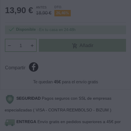
DTO.
13,90 €
ANTES
18,90 €
26,46%

Disponible
En tu casa en 24-48h
add_shopping_cart
Añadir
Compartir
Te quedan
45€
para el envío gratis
SEGURIDAD
Pagos seguros con SSL de empresas
especializadas ( VISA - CONTRA REEMBOLSO - BIZUM )
ENTREGA
Envío gratis en pedidos superiores a 45€ por