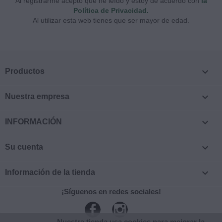
Al registrarme acepto que he leído y estoy de acuerdo con
la
Política de Privacidad.
Al utilizar esta web tienes que ser mayor de edad.

Productos

Nuestra empresa

INFORMACIÓN

Su cuenta

Información de la tienda
¡Síguenos en redes sociales!
Facebook
Instagram
Nuestra tienda usa cookies para mejorar la