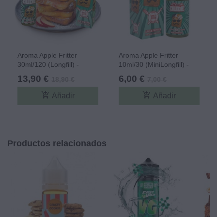
Aroma Apple Fritter
Aroma Apple Fritter
30ml/120 (Longfill) -
10ml/30 (MiniLongfill) -
French Dude
French Dude
13,90 €
6,00 €
18,90 €
7,00 €
add_shopping_cart
add_shopping_cart
Añadir
Añadir
Productos relacionados