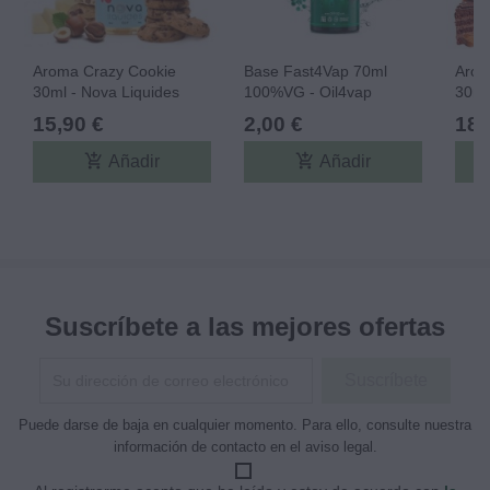
Aroma Crazy Cookie
Base Fast4Vap 70ml
Arom
30ml - Nova Liquides
100%VG - Oil4vap
30ml/
Past
15,90 €
2,00 €
18,
Bom
add_shopping_cart
add_shopping_cart
Añadir
Añadir
Suscríbete a las mejores ofertas
Puede darse de baja en cualquier momento. Para ello, consulte nuestra
información de contacto en el aviso legal.