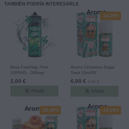
TAMBIÉN PODRÍA INTERESARLE
-14,29%
Base Fast4Vap 70ml
Aroma Cinnamon Sugar
100%VG - Oil4vap
Toast 10ml/30
(MiniLongfill) - French
2,00 €
6,00 €
7,00 €
Dude
add_shopping_cart
add_shopping_cart
Añadir
Añadir
-26,46%
-14,29%