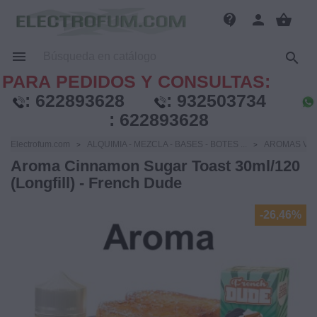
contact_support
person
shopping_basket


PARA PEDIDOS Y CONSULTAS:
:
622893628
:
932503734
:
622893628
Electrofum.com
ALQUIMIA - MEZCLA - BASES - BOTES ...
AROMAS VA
Aroma Cinnamon Sugar Toast 30ml/120
(Longfill) - French Dude
-26,46%