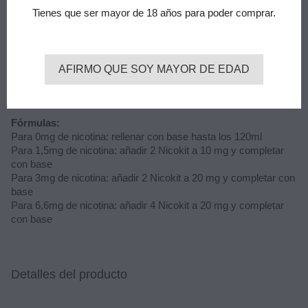
Tienes que ser mayor de 18 años para poder comprar.
Advertencia: este producto es un aroma y debe diluirse con
PG, VG o VPG según sea su preferencia.
Los formatos longfill vienen en bote de 120ml, con 30ml de
AFIRMO QUE SOY MAYOR DE EDAD
aroma para mezclar con base y nicotina a gusto.
La mezcla es fácil y se obtiene hasta 120ml de líquido, con
diferentes concentraciones de nicotina.
Fórmulas:
Para 0mg de nicotina: rellenar con base hasta los 120ml
Para 1,5mg de nicotina: añadir 2 Nicokit a 10 mg y completar
con base
Para 3mg de nicotina: añadir 2 Nicokit a 20 mg y completar con
base
Para 6,6mg de nicotina: añadir 4 Nicokit a 20 mg y completar
con base
Detalles del producto