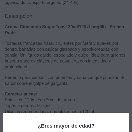
agencia de transporte urgente (24-48h)
Descripción
Aroma Cinnamon Sugar Toast 30ml/120 (Longfill) - French
Dude
Tostadas francesas fritas, crujientes por fuera y suaves por
dentro, bañadas con azúcar glaseado y espolvoreadas con
canela. Un líquido cálido, especiado y dulce, ideal para quienes
buscan sabores clásicos de pastelería con intensidad y
profundidad.
Perfecto para dispositivos potentes y usuarios que priorizan el
sabor sobre el golpe de garganta.
Características:
Botella de 120ml con 30ml de aroma
Tapón a prueba de niños
Dilución recomendada: completar hasta 120ml
Maceración: 5 a 10 días
Sabor: tostadas francesas, azúcar glaseado, canela
¿Eres mayor de edad?
Sin nicotina