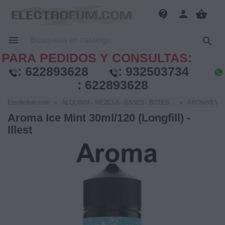
contact_support
person
shopping_basket


PARA PEDIDOS Y CONSULTAS:
:
622893628
:
932503734
:
622893628
Electrofum.com
ALQUIMIA - MEZCLA - BASES - BOTES ...
AROMAS VA
Aroma Ice Mint 30ml/120 (Longfill) -
Illest