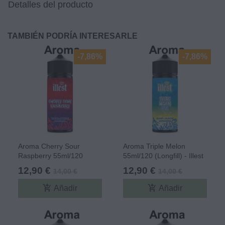
Detalles del producto
TAMBIÉN PODRÍA INTERESARLE
-7,86%
-7,86%
Aroma Cherry Sour
Aroma Triple Melon
Raspberry 55ml/120
55ml/120 (Longfill) - Illest
(Longfill) - Illest
12,90 €
12,90 €
14,00 €
14,00 €
add_shopping_cart
add_shopping_cart
Añadir
Añadir