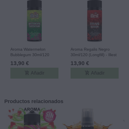
Aroma Watermelon
Aroma Regalis Negro
Bubblegum 30ml/120
30ml/120 (Longfill) - Illest
(Longfill) - Illest
13,90 €
13,90 €
add_shopping_cart
add_shopping_cart
Añadir
Añadir
Productos relacionados