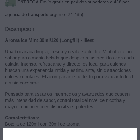
ENTREGA
Envío gratis en pedidos superiores a 45€ por
agencia de transporte urgente (24-48h)
Descripción
Aroma Ice Mint 30ml/120 (Longfill) - Illest
Una bocanada limpia, fresca y revitalizante. Ice Mint ofrece un
sabor puro a menta helada que despierta tus sentidos con cada
calada. Intenso, refrescante y directo, es ideal para quienes
buscan una experiencia nítida y estimulante, sin distracciones
dulces ni frutales. El acompañante perfecto para vapear todo el
día sin cansarse.
Pensado para usuarios intermedios y avanzados que desean
más intensidad de sabor, control total del nivel de nicotina y
mayor rendimiento en dispositivos potentes.
Características:
Botella de 120ml con 30ml de aroma
Tapón a prueba de niños
Dilución recomendada: completar hasta 120ml