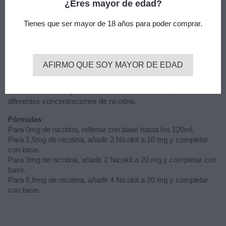
¿Eres mayor de edad?
Maceración: 2 a 5 días
Sabor: menta helada
Tienes que ser mayor de 18 años para poder comprar.
Sin nicotina
Advertencia: este producto es un aroma y debe diluirse con
PG, VG o VPG según sea su preferencia.
AFIRMO QUE SOY MAYOR DE EDAD
Los formatos longfill vienen en bote de 120ml, con 30ml de
aroma para mezclar con base y nicotina a gusto.
La mezcla es fácil y se obtiene hasta 120ml de líquido, con
diferentes concentraciones de nicotina.
Fórmulas:
Para 0mg de nicotina, rellenar con base hasta los 120ml.
Para 1,5mg de nicotina, añadir 2 Nicokit a 10 mg y completar
con base.
Para 3mg de nicotina, añadir 2 Nicokit a 20 mg y completar con
base.
Para 6,6mg de nicotina, añadir 4 Nicokit a 20 mg y completar
con base.