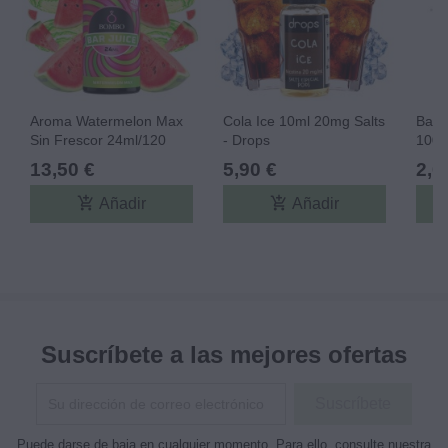
Aroma Watermelon Max
Cola Ice 10ml 20mg Salts
Base
Sin Frescor 24ml/120
- Drops
100%
(Longfill) - Bombo Bar
13,50 €
5,90 €
2,0
Juice
add_shopping_cart
add_shopping_cart
Añadir
Añadir
Suscríbete a las mejores ofertas
Puede darse de baja en cualquier momento. Para ello, consulte nuestra