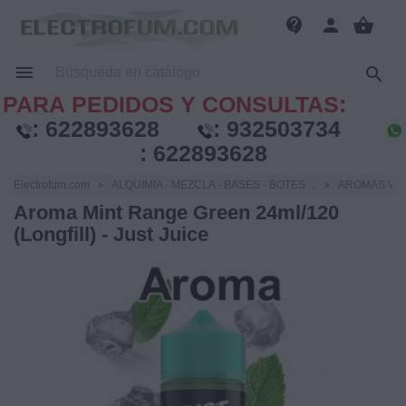
contact_support
person
shopping_basket


PARA PEDIDOS Y CONSULTAS:
:
622893628
:
932503734
:
622893628
Electrofum.com
ALQUIMIA - MEZCLA - BASES - BOTES ...
AROMAS VA
Aroma Mint Range Green 24ml/120
(Longfill) - Just Juice