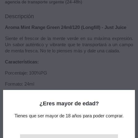
agencia de transporte urgente (24-48h)
Descripción
Aroma Mint Range Green 24ml/120 (Longfill) - Just Juice
Siente el frescor de la mente verde en su máxima expresión.
Un sabor auténtico y vibrante que te transportará a un campo
de menta fresca. No te lo pienses más y dale una calada.
Características:
Porcentaje: 100%PG
Formato: 24ml
Capacidad de bote: 120ml
¿Eres mayor de edad?
Maceración: 2 a 7 días
Tienes que ser mayor de 18 años para poder comprar.
Sabor: Menta, hielo
Sin nicotina