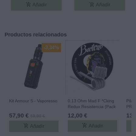
add_shopping_cart
add_shopping_cart
Añadir
Añadir
Productos relacionados
-3,34%
Kit Armour S - Vaporesso
0.13 Ohm Mad F *cking
Pila
Redux Resistencia (Pack
PRO 
2) - Bacterio Coils
5500
57,90 €
12,00 €
13,
59,90 €
add_shopping_cart
add_shopping_cart
Añadir
Añadir