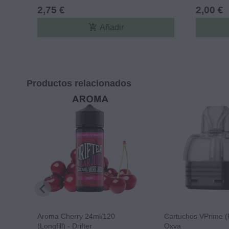
2,75 €
2,00 €
add_shopping_cart
Añadir
Productos relacionados
Aroma Cherry 24ml/120
Cartuchos VPrime (
(Longfill) - Drifter
Oxva