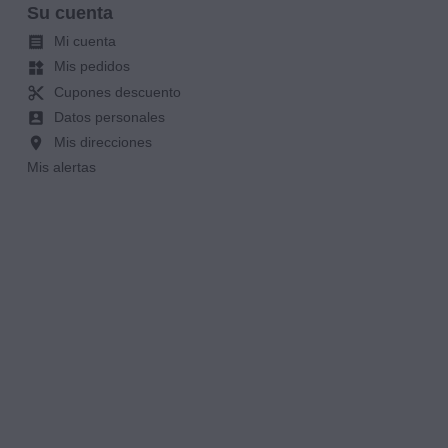
Su cuenta
Mi cuenta

Mis pedidos
widgets
Cupones descuento
content_cut
Datos personales
account_box
Mis direcciones
location_on
Mis alertas