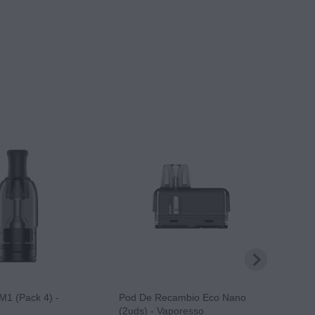
1 (Pack 4) -
Pod De Recambio Eco Nano
Arom
(2uds) - Vaporesso
30ml/