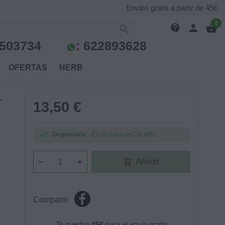
Envios gratis a partir de 45€
0
contact_support
person
shopping_basket

503734
:
622893628
S
OFERTAS
HERB
-
13,50 €

Disponible
En tu casa en 24-48h
add_shopping_cart
Añadir
Compartir
Te quedan
45€
para el envío gratis