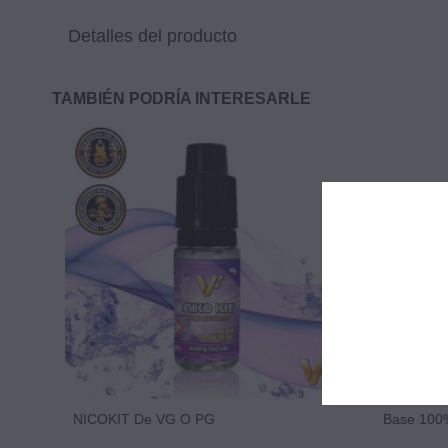
Detalles del producto
TAMBIÉN PODRÍA INTERESARLE
NICOKIT De VG O PG
Base 100