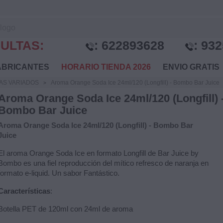
ULTAS:
:
622893628
:
932
BRICANTES
HORARIO TIENDA 2026
ENVIO GRATI
AS VARIADOS
Aroma Orange Soda Ice 24ml/120 (Longfill) - Bombo Bar Juice
Aroma Orange Soda Ice 24ml/120 (Longfill) 
Bombo Bar Juice
Aroma Orange Soda Ice 24ml/120 (Longfill) - Bombo Bar
Juice
El aroma Orange Soda Ice en formato Longfill de Bar Juice by
Bombo es una fiel reproducción del mítico refresco de naranja en
formato e-liquid. Un sabor Fantástico.
Características
:
Botella PET de 120ml con 24ml de aroma