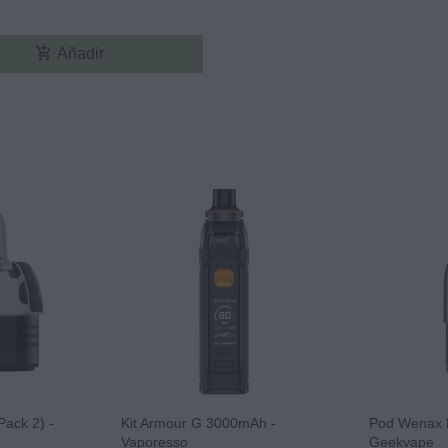
add_shopping_cart
Añadir
Pack 2) -
Kit Armour G 3000mAh -
Pod Wenax M
Vaporesso
Geekvape