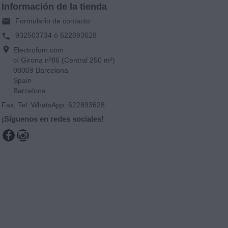
Información de la tienda
Formulario de contacto
email
932503734 ó 622893628
phone
location_on
Electrofum.com
c/ Girona nº86 (Central 250 m²)
08009 Barcelona
Spain
Barcelona
Fax:
Tel: WhatsApp: 622893628
¡Síguenos en redes sociales!
Facebook
Instagram