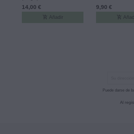
14,00 €
9,90 €
add_shopping_cart
add_shopping_cart
Añadir
Añad
Puede darse de ba
Al regi