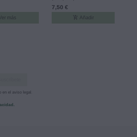
Juic
7,50 €
18,
add_shopping_cart
Ver más
Añadir
en el aviso legal.
vacidad.