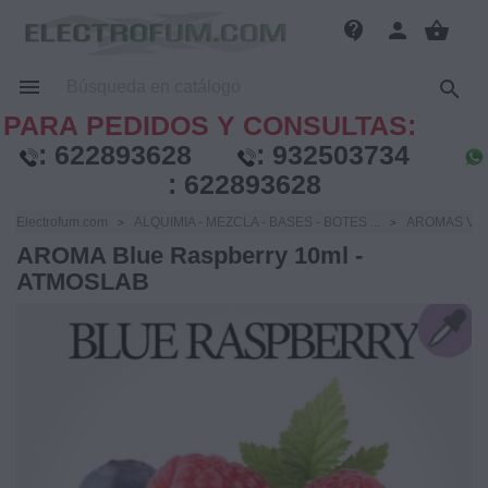
contact_support
person
shopping_basket


PARA PEDIDOS Y CONSULTAS:
:
622893628
:
932503734
:
622893628
Electrofum.com
ALQUIMIA - MEZCLA - BASES - BOTES ...
AROMAS VA
AROMA Blue Raspberry 10ml -
ATMOSLAB