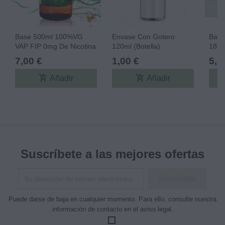
Base 500ml 100%VG
Envase Con Gotero
Bate
VAP FIP 0mg De Nicotina
120ml (botella)
1865
3.7V
7,00 €
1,00 €
5,0
add_shopping_cart
add_shopping_cart
Añadir
Añadir
Suscríbete a las mejores ofertas
Puede darse de baja en cualquier momento. Para ello, consulte nuestra
información de contacto en el aviso legal.