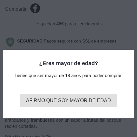
Compartir
Te quedan
45€
para el envío gratis
SEGURIDAD
Pagos seguros con SSL de empresas
especializadas ( VISA - CONTRA REEMBOLSO - BIZUM )
¿Eres mayor de edad?
ENTREGA
Envío gratis en pedidos superiores a 45€ por
Tienes que ser mayor de 18 años para poder comprar.
agencia de transporte urgente (24-48h)
Descripción
AFIRMO QUE SOY MAYOR DE EDAD
ATMOSLAB. Aroma liquido en envase de CRISTAL de 10ml.
El líquido Blue Raspberry de Atmos Lab es una gran mezcla de
arándanos y frambuesas con un sabor a frutas del bosque
recién cortadas.