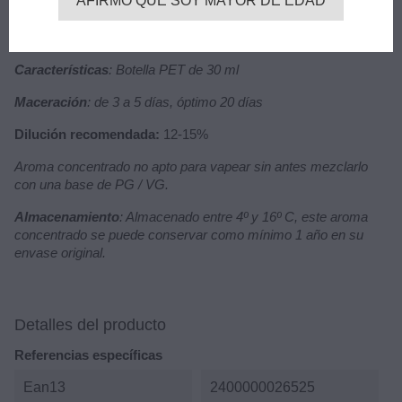
AFIRMO QUE SOY MAYOR DE EDAD
El aroma Shinigami de la gama Ultimate de A&L
te ofrece el
sabor a la manzana más dulce que jamás probarás; irresistible
como ninguna otra.
Características
: Botella PET de 30 ml
Maceración
: de 3 a 5 días, óptimo 20 días
Dilución recomendada:
12-15%
Aroma concentrado no apto para vapear sin antes mezclarlo
con una base de PG / VG.
Almacenamiento
: Almacenado entre 4º y 16º C, este aroma
concentrado se puede conservar como mínimo 1 año en su
envase original.
Detalles del producto
Referencias específicas
Ean13
2400000026525