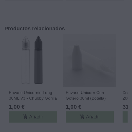
Productos relacionados
Envase Unicornio Long
Envase Unicorn Con
Xros
30ML V3 - Chubby Gorilla
Gotero 30ml (botella)
2000
1,00 €
1,00 €
31,
add_shopping_cart
add_shopping_cart
Añadir
Añadir