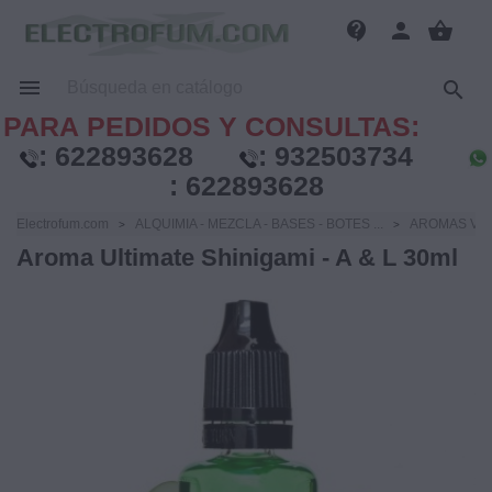
contact_support
person
shopping_basket


PARA PEDIDOS Y CONSULTAS:
:
622893628
:
932503734
:
622893628
Electrofum.com
ALQUIMIA - MEZCLA - BASES - BOTES ...
AROMAS VA
Aroma Ultimate Shinigami - A & L 30ml