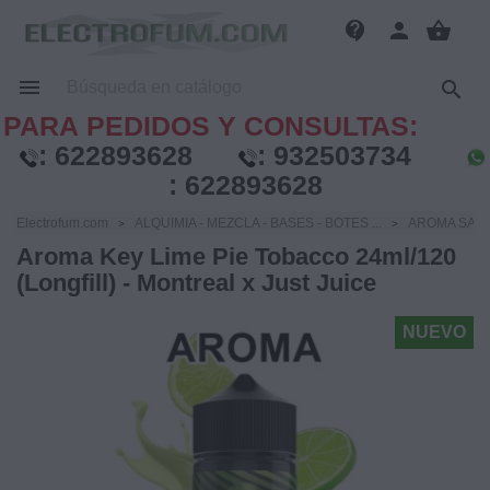
contact_support
person
shopping_basket


PARA PEDIDOS Y CONSULTAS:
:
622893628
:
932503734
:
622893628
Electrofum.com
ALQUIMIA - MEZCLA - BASES - BOTES ...
AROMA SAB
Aroma Key Lime Pie Tobacco 24ml/120
(Longfill) - Montreal x Just Juice
NUEVO