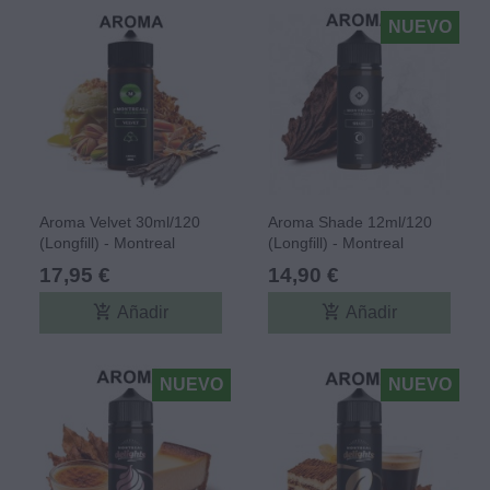
NUEVO
Aroma Velvet 30ml/120
Aroma Shade 12ml/120
(Longfill) - Montreal
(Longfill) - Montreal
Original
Original
17,95 €
14,90 €
add_shopping_cart
add_shopping_cart
Añadir
Añadir
NUEVO
NUEVO