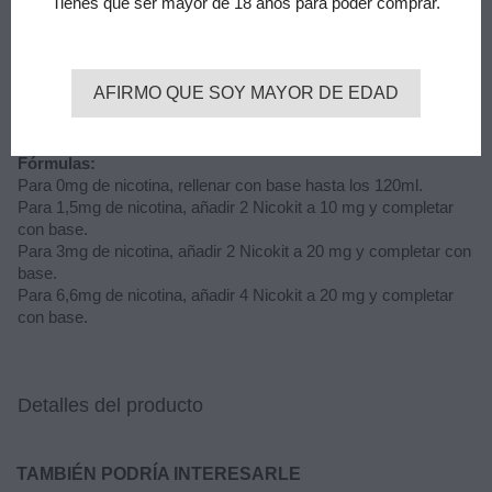
Tienes que ser mayor de 18 años para poder comprar.
PG, VG o VPG según sea su preferencia.
Los formatos longfill vienen en bote de 120ml, con 24ml de
aroma para mezclar con base y nicotina a gusto.
AFIRMO QUE SOY MAYOR DE EDAD
La mezcla es fácil y se obtiene hasta 120ml de líquido, con
diferentes concentraciones de nicotina.
Fórmulas:
Para 0mg de nicotina, rellenar con base hasta los 120ml.
Para 1,5mg de nicotina, añadir 2 Nicokit a 10 mg y completar
con base.
Para 3mg de nicotina, añadir 2 Nicokit a 20 mg y completar con
base.
Para 6,6mg de nicotina, añadir 4 Nicokit a 20 mg y completar
con base.
Detalles del producto
TAMBIÉN PODRÍA INTERESARLE