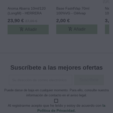
Aroma Abarra 10ml/120
Base Fast4Vap 70ml
Nico
(Longfill) - HERRERA
100%VG - Oil4vap
10ml
23,90 €
2,00 €
3,2
27,00 €
add_shopping_cart
add_shopping_cart
Añadir
Añadir
Suscríbete a las mejores ofertas
Puede darse de baja en cualquier momento. Para ello, consulte nuestra
información de contacto en el aviso legal.
Al registrarme acepto que he leído y estoy de acuerdo con
la
Política de Privacidad.