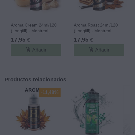
Aroma Cream 24ml/120
Aroma Roast 24ml/120
(Longfill) - Montreal
(Longfill) - Montreal
Original
Original
17,95 €
17,95 €
add_shopping_cart
add_shopping_cart
Añadir
Añadir
Productos relacionados
-11,48%