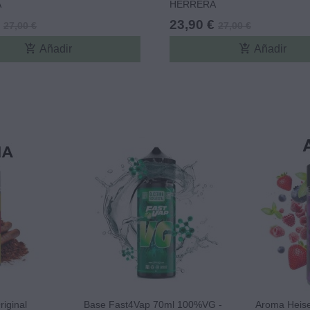
A
HERRERA
23,90 €
27,00 €
27,00 €
add_shopping_cart
add_shopping_cart
Añadir
Añadir
iginal
Base Fast4Vap 70ml 100%VG -
Aroma Heis