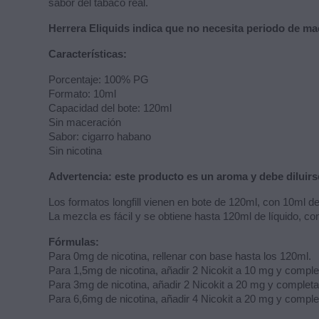
sabor del tabaco real.
Herrera Eliquids indica que no necesita periodo de ma
Características:
Porcentaje: 100% PG
Formato: 10ml
Capacidad del bote: 120ml
Sin maceración
Sabor: cigarro habano
Sin nicotina
Advertencia: este producto es un aroma y debe diluir
Los formatos longfill vienen en bote de 120ml, con 10ml d
La mezcla es fácil y se obtiene hasta 120ml de líquido, co
Fórmulas:
Para 0mg de nicotina, rellenar con base hasta los 120ml.
Para 1,5mg de nicotina, añadir 2 Nicokit a 10 mg y comple
Para 3mg de nicotina, añadir 2 Nicokit a 20 mg y completa
Para 6,6mg de nicotina, añadir 4 Nicokit a 20 mg y comple