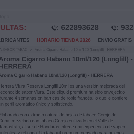
ULTAS:
:
622893628
:
932
BRICANTES
HORARIO TIENDA 2026
ENVIO GRATI
A SABOR TABAC
Aroma Cigarro Habano 10ml/120 (Longfill) - HERRERA
Aroma Cigarro Habano 10ml/120 (Longfill) -
HERRERA
Aroma Cigarro Habano 10ml/120 (Longfill) - HERRERA
Herrera Viura Reserva Longfill 10ml es una versión mejorada del
reconocido sabor Viura. Este eliquid premium ha sido envejecido
durante 4 semanas en barricas de roble francés, lo que le confiere
un perfil aromático único y sofisticado.
Elaborado con extracto natural de hojas de tabaco Corojo de
Cuba, mezclado con tabaco Corojo cultivado en el Valle de
Jamastrán, al sur de Honduras, ofrece una experiencia de vapeo
auténtica y refinada. Un tabaquil premium pensado para quienes