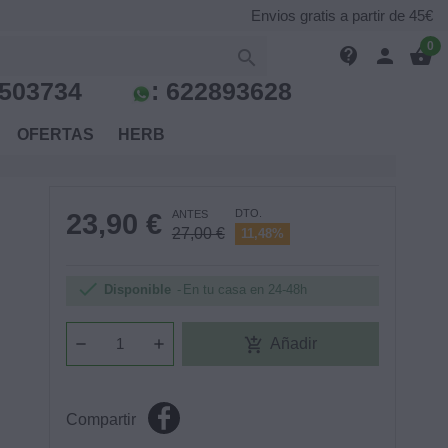
Envios gratis a partir de 45€
0
contact_support
person
shopping_basket

503734
:
622893628
S
OFERTAS
HERB
DTO.
23,90 €
ANTES
27,00 €
11,48%

Disponible
En tu casa en 24-48h
add_shopping_cart
Añadir
Compartir