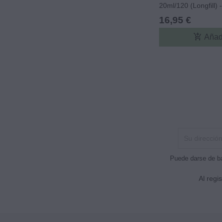
20ml/120 (Longfill) 
16,95 €
add_shopping_cart
Añad
Puede darse de ba
Al regi