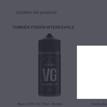
Detalles del producto
TAMBIÉN PODRÍA INTERESARLE
Base 100% VG 70ml - Bombo
Aroma Abar