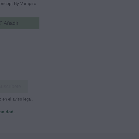
 Koncept By Vampire
10ml
23,
ing_cart
Añadir
en el aviso legal.
vacidad.