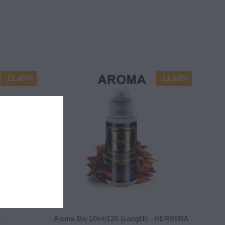
-11,48%
-11,48%
 -
Aroma Boj 10ml/120 (Longfill) - HERRERA