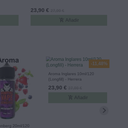
23,90 €
27,00 €
add_shopping_cart
Añadir
-11,48%
Aroma Inglares 10ml/120
(Longfill) - Herrera
23,90 €
27,00 €
add_shopping_cart
Añadir
enberg 20ml/120
Arom