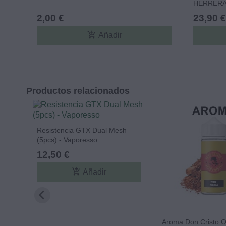
HERRER
2,00 €
23,90 €
add_shopping_cart
Añadir
Productos relacionados
Resistencia GTX Dual Mesh
(5pcs) - Vaporesso
12,50 €
add_shopping_cart
Añadir
Aroma Don Cristo Or