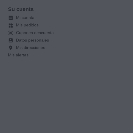
Su cuenta
Mi cuenta

Mis pedidos
widgets
Cupones descuento
content_cut
Datos personales
account_box
Mis direcciones
location_on
Mis alertas