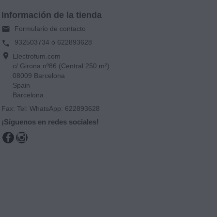
Información de la tienda
Formulario de contacto
email
932503734 ó 622893628
phone
location_on
Electrofum.com
c/ Girona nº86 (Central 250 m²)
08009 Barcelona
Spain
Barcelona
Fax:
Tel: WhatsApp: 622893628
¡Síguenos en redes sociales!
Facebook
Instagram