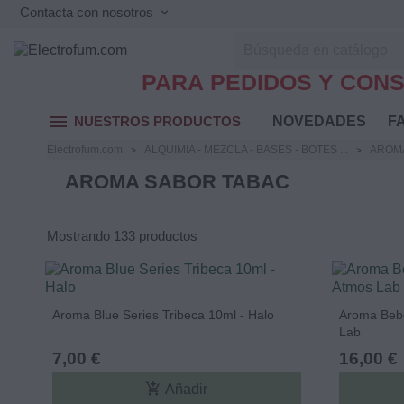
Contacta con nosotros
keyboard_arrow_down
PARA PEDIDOS Y CONS
menu
NUESTROS PRODUCTOS
NOVEDADES
FA
Electrofum.com
ALQUIMIA - MEZCLA - BASES - BOTES ...
AROM
AROMA SABOR TABAC
Mostrando 133 productos
Aroma Blue Series Tribeca 10ml - Halo
Aroma Bebe
Lab
7,00 €
16,00 €
add_shopping_cart
Añadir