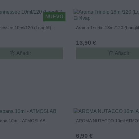
NUEVO
essee 10ml/120 (Longfill) -
Aroma Trindio 18ml/120 (Longfill
13,90 €
add_shopping_cart
add_shopping_cart
Añadir
Añadir
ana 10ml - ATMOSLAB
AROMA NUTACCO 10ml ATMO
6,90 €