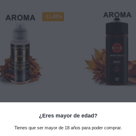
-11,48%
10ml/120 (Longfill) - HERRERA
Aroma Rodeo 12ml/120 (Longfill
Montreal Original
¿Eres mayor de edad?
14,90 €
27,00 €
Tienes que ser mayor de 18 años para poder comprar.
add_shopping_cart
add_shopping_cart
Añadir
Añadir