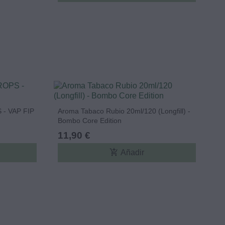
 - VAP FIP
Aroma Tabaco Rubio 20ml/120 (Longfill) -
Bombo Core Edition
11,90 €
add_shopping_cart
Añadir