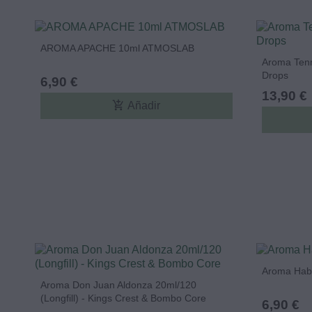
AROMA APACHE 10ml ATMOSLAB
Aroma Tenn
Drops
6,90 €
13,90 €
add_shopping_cart
Añadir
Aroma Hab
Aroma Don Juan Aldonza 20ml/120
(Longfill) - Kings Crest & Bombo Core
6,90 €