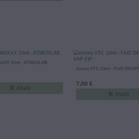
XXX 10ml - ATMOSLAB
Aroma VTC 10ml - FIVE DROPS
7,00 €
add_shopping_cart
Añadir
add_shopping_cart
Añadir