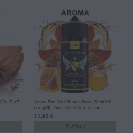
O - FIVE
Aroma Don Juan Tabaco Dulce 20ml/120
(Longfill) - Kings Crest Core Edition
11,90 €
add_shopping_cart
Añadir