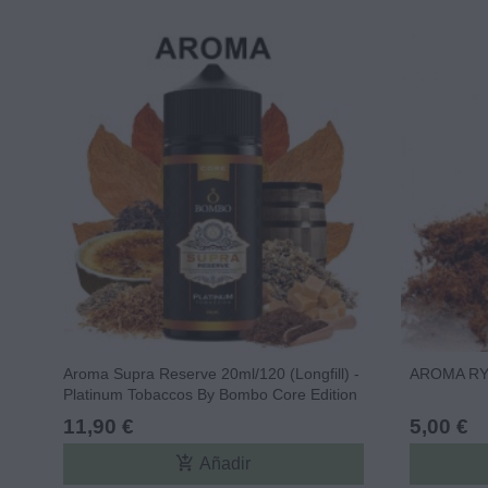
Aroma Supra Reserve 20ml/120 (Longfill) -
AROMA RY4
Platinum Tobaccos By Bombo Core Edition
11,90 €
5,00 €
add_shopping_cart
Añadir