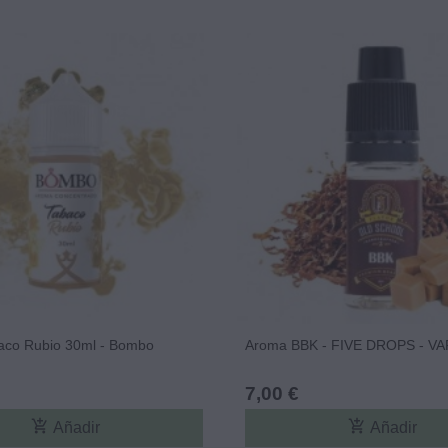
aco Rubio 30ml - Bombo
Aroma BBK - FIVE DROPS - VA
7,00 €
add_shopping_cart
add_shopping_cart
Añadir
Añadir