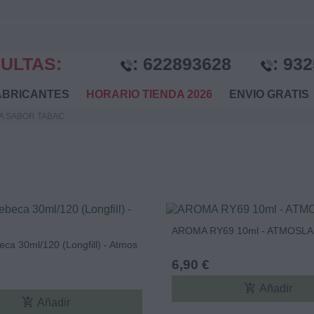
ULTAS:
:
622893628
:
932
BRICANTES
HORARIO TIENDA 2026
ENVIO GRATI
A SABOR TABAC
AROMA RY69 10ml - ATMOSLA
ca 30ml/120 (Longfill) - Atmos
6,90 €
add_shopping_cart
Añadir
add_shopping_cart
Añadir