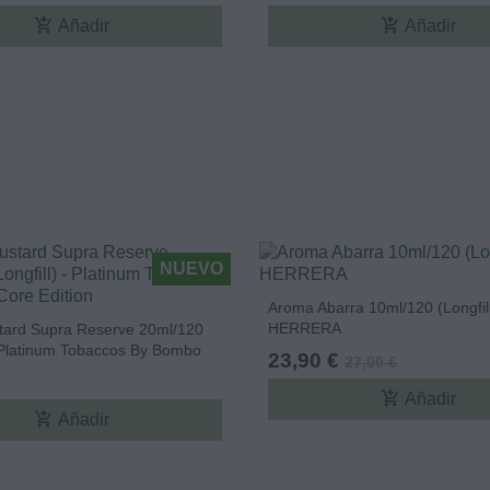
add_shopping_cart
add_shopping_cart
Añadir
Añadir
NUEVO
Aroma Abarra 10ml/120 (Longfill
HERRERA
ard Supra Reserve 20ml/120
- Platinum Tobaccos By Bombo
23,90 €
27,00 €
n
add_shopping_cart
Añadir
add_shopping_cart
Añadir