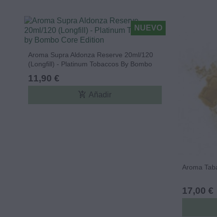
NUEVO
Aroma Supra Aldonza Reserve 20ml/120
(Longfill) - Platinum Tobaccos By Bombo
Core Edition
11,90 €
add_shopping_cart
Añadir
Aroma Tab
17,00 €