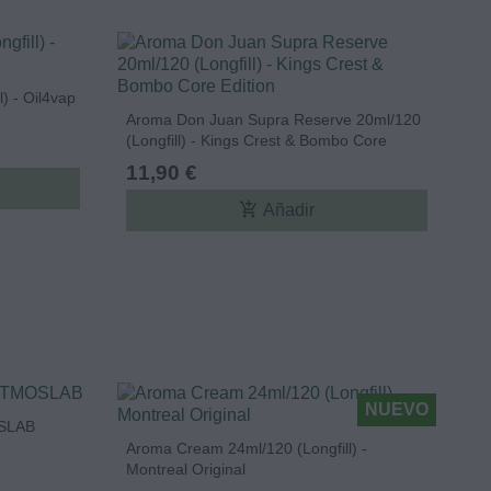
) - Oil4vap
Aroma Don Juan Supra Reserve 20ml/120
(Longfill) - Kings Crest & Bombo Core
Edition
11,90 €
add_shopping_cart
Añadir
NUEVO
SLAB
Aroma Cream 24ml/120 (Longfill) -
Montreal Original