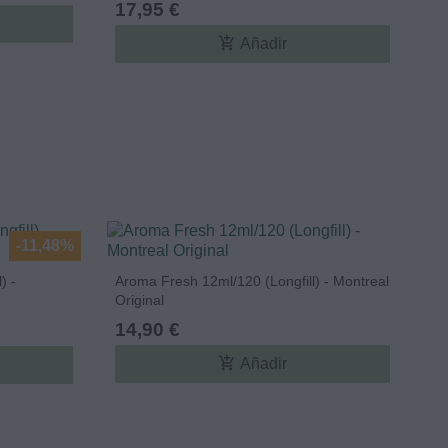
17,95 €
add_shopping_cart
Añadir
-11,48%
) -
Aroma Fresh 12ml/120 (Longfill) - Montreal
Original
14,90 €
add_shopping_cart
Añadir