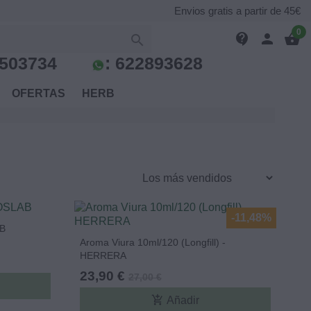
Envios gratis a partir de 45€
0
contact_support
person
shopping_basket

503734
:
622893628
S
OFERTAS
HERB
-11,48%
B
Aroma Viura 10ml/120 (Longfill) -
HERRERA
23,90 €
27,00 €
add_shopping_cart
Añadir