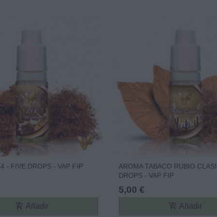
 - FIVE DROPS - VAP FIP
AROMA TABACO RUBIO CLASIC
DROPS - VAP FIP
5,00 €
add_shopping_cart
add_shopping_cart
Añadir
Añadir