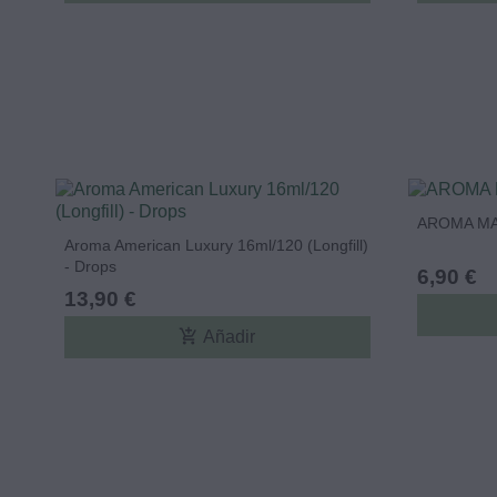
AROMA MA
Aroma American Luxury 16ml/120 (Longfill)
- Drops
6,90 €
13,90 €
add_shopping_cart
Añadir