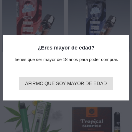
¿Eres mayor de edad?
Cherry - Superior Pod 96%
Blueberry - Superior Pod 96%
Tienes que ser mayor de 18 años para poder comprar.
(2ml) - Only Grams
(2ml) - Only Grams
29,95 €
29,95 €
add_shopping_cart
add_shopping_cart
Añadir
Añadir
AFIRMO QUE SOY MAYOR DE EDAD