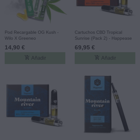
Pod Recargable OG Kush -
Cartuchos CBD Tropical
Wilo X Greeneo
Sunrise (Pack 2) - Happease
14,90 €
69,95 €
add_shopping_cart
add_shopping_cart
Añadir
Añadir