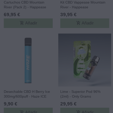
Cartuchos CBD Mountain
Kit CBD Vappease Mountain
River (Pack 2) - Happease
River - Happease
69,95 €
39,95 €
add_shopping_cart
add_shopping_cart
Añadir
Añadir
Desechable CBD H Berry Ice
Lime - Superior Pod 96%
300mg/600puff - Haze ICE
(2ml) - Only Grams
CBD
9,90 €
29,95 €
add_shopping_cart
add_shopping_cart
Añadir
Añadir