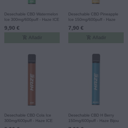
Desechable CBD Watermelon
Desechable CBD Pineapple
Ice 300mg/600puff - Haze ICE
Ice 150mg/600puff - Haze
CBD
Bijou CBD
9,90 €
7,90 €
add_shopping_cart
add_shopping_cart
Añadir
Añadir
Desechable CBD Cola Ice
Desechable CBD H Berry
300mg/600puff - Haze ICE
150mg/600puff - Haze Bijou
CBD
CBD