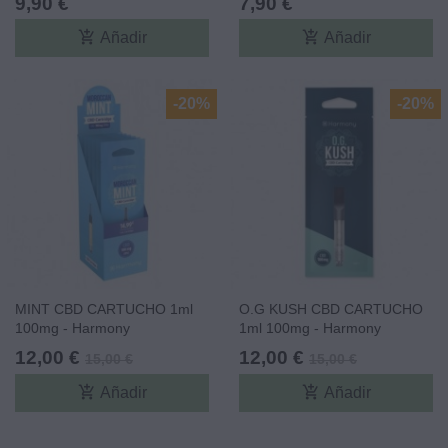
9,90 €
7,90 €
add_shopping_cart
add_shopping_cart
Añadir
Añadir
-20%
-20%
MINT CBD CARTUCHO 1ml
O.G KUSH CBD CARTUCHO
100mg - Harmony
1ml 100mg - Harmony
12,00 €
12,00 €
15,00 €
15,00 €
add_shopping_cart
add_shopping_cart
Añadir
Añadir