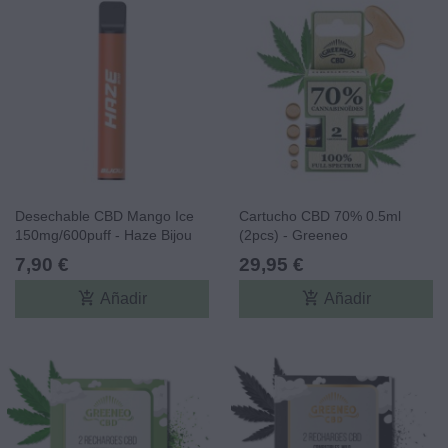
Desechable CBD Mango Ice
Cartucho CBD 70% 0.5ml
150mg/600puff - Haze Bijou
(2pcs) - Greeneo
CBD
7,90 €
29,95 €
add_shopping_cart
add_shopping_cart
Añadir
Añadir