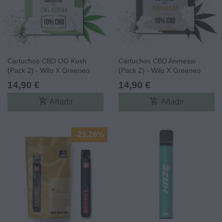
Cartuchos CBD OG Kush
Cartuchos CBD Anmesai
(Pack 2) - Wilo X Greeneo
(Pack 2) - Wilo X Greeneo
14,90 €
14,90 €
add_shopping_cart
add_shopping_cart
Añadir
Añadir
-23,26%