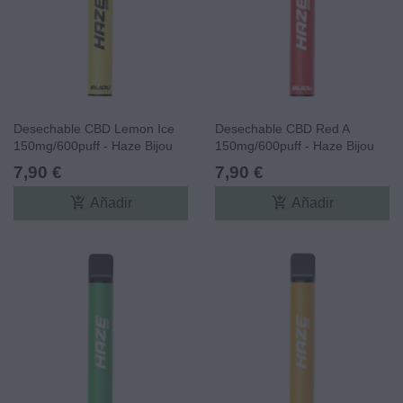
Desechable CBD Lemon Ice
Desechable CBD Red A
150mg/600puff - Haze Bijou
150mg/600puff - Haze Bijou
CBD
CBD
7,90 €
7,90 €
add_shopping_cart
add_shopping_cart
Añadir
Añadir