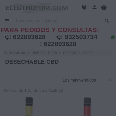
contact_support
person
shopping_basket


PARA PEDIDOS Y CONSULTAS:
:
622893628
:
932503734
:
622893628
Electrofum.com
HIERBAS - HERB
DESECHABLE CBD
DESECHABLE CBD
Mostrando 1-35 de 35 artículo(s)