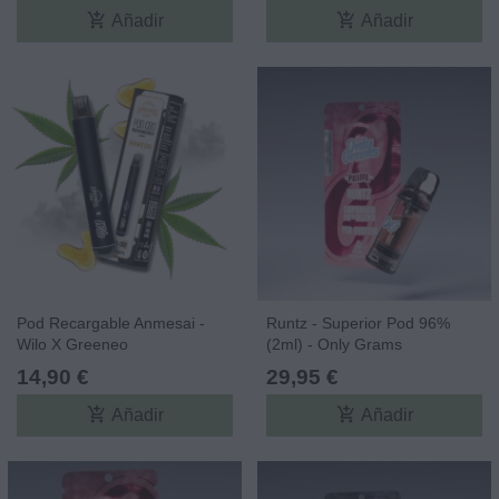
add_shopping_cart
add_shopping_cart
Añadir
Añadir
Pod Recargable Anmesai -
Runtz - Superior Pod 96%
Wilo X Greeneo
(2ml) - Only Grams
14,90 €
29,95 €
add_shopping_cart
add_shopping_cart
Añadir
Añadir